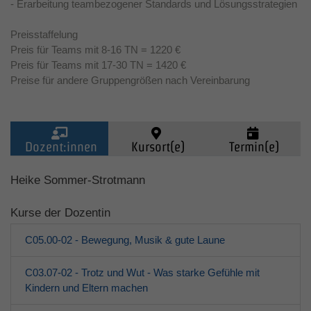
- Erarbeitung teambezogener Standards und Lösungsstrategien
Preisstaffelung
Preis für Teams mit 8-16 TN = 1220 €
Preis für Teams mit 17-30 TN = 1420 €
Preise für andere Gruppengrößen nach Vereinbarung
Dozent:innen
Kursort(e)
Termin(e)
Kinder (0-6)
Heike Sommer-Strotmann
Kurse der Dozentin
Grundschulkinder
C05.00-02 - Bewegung, Musik & gute Laune
Jugendliche
C03.07-02 - Trotz und Wut - Was starke Gefühle mit
Kindern und Eltern machen
Erwachsene