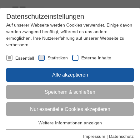
Datenschutzeinstellungen
Auf unserer Webseite werden Cookies verwendet. Einige davon
werden zwingend benötigt, während es uns andere
ermöglichen, Ihre Nutzererfahrung auf unserer Webseite zu
verbessern.
Kontakt
Ihre Meinung ist uns wichtig!
Kursprogramm
Statistiken
Externe Inhalte
Essentiell
Menü
Alle akzeptieren
Kinder (0-6)
Speichern & schließen
Grundschulkinder
Nur essentielle Cookies akzeptieren
Jugendliche
Weitere Informationen anzeigen
Essentiell
Essentielle Cookies werden für grundlegende Funktionen der
Impressum
|
Datenschutz
Erwachsene