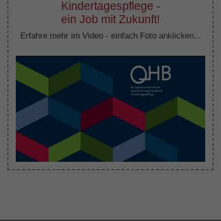
Kindertagespflege -
ein Job mit Zukunft!
Erfahre mehr im Video - einfach Foto anklicken...