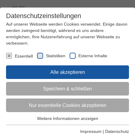
Datenschutzeinstellungen
Auf unserer Webseite werden Cookies verwendet. Einige davon
werden zwingend benötigt, während es uns andere
ermöglichen, Ihre Nutzererfahrung auf unserer Webseite zu
verbessern.
Kontakt
Ihre Meinung ist uns wichtig!
Kursprogramm
Statistiken
Externe Inhalte
Essentiell
Menü
Alle akzeptieren
Kinder (0-6)
Speichern & schließen
Grundschulkinder
Nur essentielle Cookies akzeptieren
Jugendliche
Weitere Informationen anzeigen
Essentiell
Essentielle Cookies werden für grundlegende Funktionen der
Impressum
|
Datenschutz
Erwachsene