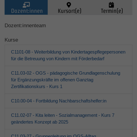
Dozent:innen
Kursort(e)
Termin(e)
Kinder (0-6)
Dozent:innenteam
Kurse
Grundschulkinder
C1101-08 - Weiterbildung von Kindertagespflegepersonen
Jugendliche
für die Betreuung von Kindern mit Förderbedarf
C11.03-02 - OGS - pädagogische Grundlagenschulung
Erwachsene
für Ergänzungskräfte im offenen Ganztag
Zertifikationskurs - Kurs 1
Über den jfd
C10.00-04 - Fortbildung Nachbarschaftshelfer:in
Kurssuche
C11.02-07 - Kita leiten - Sozialmanagement - Kurs 7
geändertes Konzept ab 2025
C11.03-27 - Gruppenleitung im OGS-Alltag