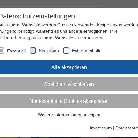
Kontakt
I
Datenschutzeinstellungen
Auf unserer Webseite werden Cookies verwendet. Einige davon werden
zwingend benötigt, während es uns andere ermöglichen, Ihre
Nutzererfahrung auf unserer Webseite zu verbessern.
nder
Jugendliche
Erwachsene
Über den 
Statistiken
Externe Inhalte
Essentiell
Alle akzeptieren
Speichern & schließen
Nur essentielle Cookies akzeptieren
Weitere Informationen anzeigen
Essentiell
Essentielle Cookies werden für grundlegende Funktionen der
Impressum
|
Datenschut
Webseite benötigt. Dadurch ist gewährleistet, dass die Webseite