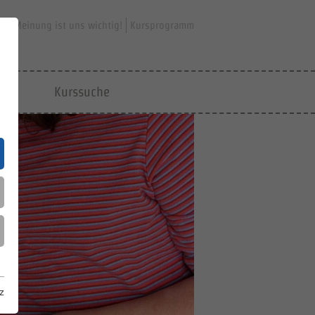
hre Meinung ist uns wichtig!
Kursprogramm
jfd
Kurssuche
z