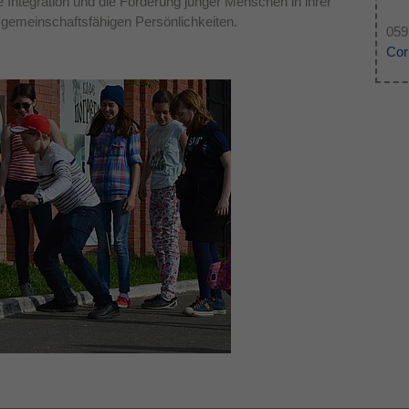
he Integration und die Förderung junger Menschen in ihrer
 gemeinschaftsfähigen Persönlichkeiten.
Dieses Cookie wird verwendet, um Ihre Cookie-
059
Zweck
Einstellungen für diese Website zu speichern.
Cor