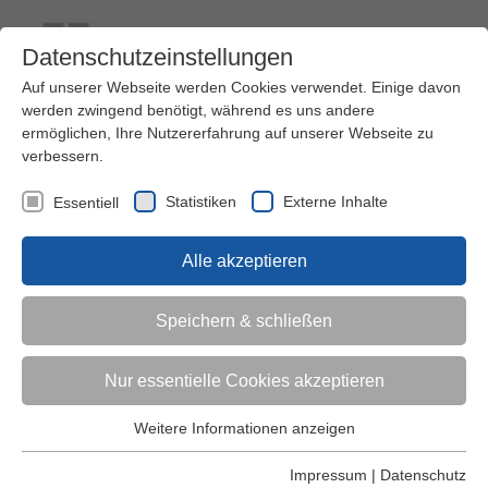
Datenschutzeinstellungen
Auf unserer Webseite werden Cookies verwendet. Einige davon
werden zwingend benötigt, während es uns andere
ermöglichen, Ihre Nutzererfahrung auf unserer Webseite zu
verbessern.
Kontakt
Ihre Meinung ist uns wichtig!
Kursprogramm
Statistiken
Externe Inhalte
Essentiell
Menü
Alle akzeptieren
Kinder (0-6)
Speichern & schließen
Grundschulkinder
Nur essentielle Cookies akzeptieren
Jugendliche
Weitere Informationen anzeigen
Essentiell
Essentielle Cookies werden für grundlegende Funktionen der
Impressum
|
Datenschutz
Erwachsene