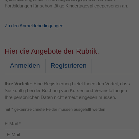
Fortbildungen für schon tätige Kindertagespflegepersonen an.
Laufzeit
1 Jahr
Dieses Cookie wird verwendet, um Ihre
Zu den Anmeldebedingungen
Zweck
Cookie-Einstellungen für diese Website zu
speichern.
Hier die Angebote der Rubrik:
Anmelden
Registrieren
Kinder (0-6)
Ihre Vorteile:
Eine Registrierung bietet Ihnen den Vorteil, dass
Sie künftig bei der Buchung von Kursen und Veranstaltungen
Ihre persönlichen Daten nicht erneut eingeben müssen.
Grundschulkinder
mit * gekennzeichnete Felder müssen ausgefüllt werden
Jugendliche
E-Mail *
Erwachsene