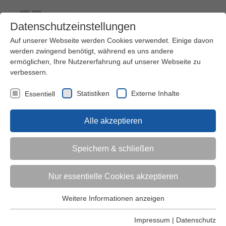
Datenschutzeinstellungen
Auf unserer Webseite werden Cookies verwendet. Einige davon
werden zwingend benötigt, während es uns andere
ermöglichen, Ihre Nutzererfahrung auf unserer Webseite zu
verbessern.
Kontakt
Ihre Meinung ist uns wichtig!
Kursprogramm
Statistiken
Externe Inhalte
Essentiell
Menü
Alle akzeptieren
Kinder (0-6)
Speichern & schließen
Grundschulkinder
Nur essentielle Cookies akzeptieren
Jugendliche
Weitere Informationen anzeigen
Essentiell
Essentielle Cookies werden für grundlegende Funktionen der
Impressum
|
Datenschutz
Erwachsene