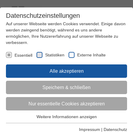
Datenschutzeinstellungen
Auf unserer Webseite werden Cookies verwendet. Einige davon
werden zwingend benötigt, während es uns andere
ermöglichen, Ihre Nutzererfahrung auf unserer Webseite zu
verbessern.
Kontakt
Ihre Meinung ist uns wichtig!
Kursprogramm
Statistiken
Externe Inhalte
Essentiell
Menü
Alle akzeptieren
Kinder (0-6)
Speichern & schließen
Grundschulkinder
Nur essentielle Cookies akzeptieren
Jugendliche
Weitere Informationen anzeigen
Essentiell
Essentielle Cookies werden für grundlegende Funktionen der
Impressum
|
Datenschutz
Erwachsene