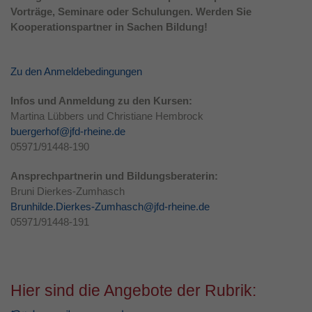
Vorträge, Seminare oder Schulungen. Werden Sie
Laufzeit
1 Jahr
Kooperationspartner in Sachen Bildung!
Dieses Cookie wird verwendet, um Ihre
Zweck
Cookie-Einstellungen für diese Website zu
Zu den Anmeldebedingungen
speichern.
Infos und Anmeldung zu den Kursen:
Martina Lübbers und Christiane Hembrock
buergerhof@jfd-rheine.de
05971/91448-190
Ansprechpartnerin und Bildungsberaterin:
Bruni Dierkes-Zumhasch
Brunhilde.Dierkes-Zumhasch@jfd-rheine.de
05971/91448-191
Hier sind die Angebote der Rubrik: