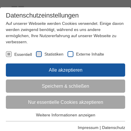
Datenschutzeinstellungen
Auf unserer Webseite werden Cookies verwendet. Einige davon
werden zwingend benötigt, während es uns andere
ermöglichen, Ihre Nutzererfahrung auf unserer Webseite zu
verbessern.
Kontakt
Ihre Meinung ist uns wichtig!
Kursprogramm
Statistiken
Externe Inhalte
Essentiell
Menü
Alle akzeptieren
Kinder (0-6)
Speichern & schließen
Grundschulkinder
Nur essentielle Cookies akzeptieren
Jugendliche
Weitere Informationen anzeigen
Essentiell
Essentielle Cookies werden für grundlegende Funktionen der
Impressum
|
Datenschutz
Erwachsene