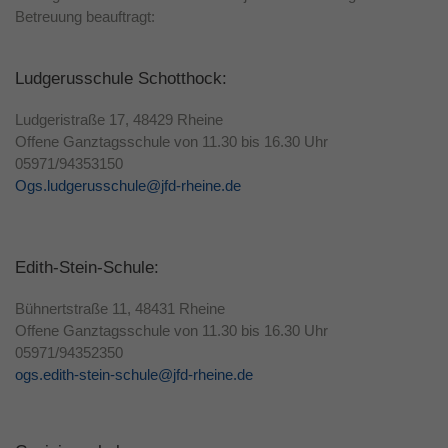
Betreuung beauftragt:
Laufzeit
1 Jahr
Dieses Cookie wird verwendet, um Ihre
Ludgerusschule Schotthock:
Zweck
Cookie-Einstellungen für diese Website zu
speichern.
Ludgeristraße 17, 48429 Rheine
Offene Ganztagsschule von 11.30 bis 16.30 Uhr
05971/94353150
Ogs.ludgerusschule@jfd-rheine.de
Edith-Stein-Schule:
Bühnertstraße 11, 48431 Rheine
Offene Ganztagsschule von 11.30 bis 16.30 Uhr
05971/94352350
ogs.edith-stein-schule@jfd-rheine.de