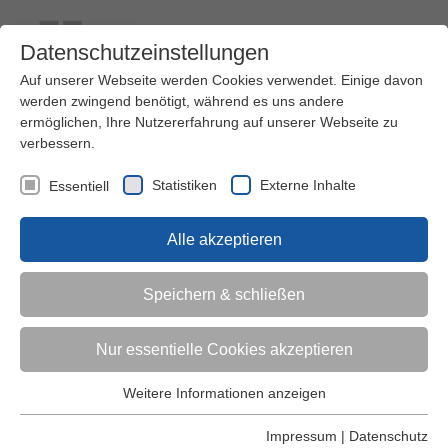
Datenschutzeinstellungen
Auf unserer Webseite werden Cookies verwendet. Einige davon
werden zwingend benötigt, während es uns andere
ermöglichen, Ihre Nutzererfahrung auf unserer Webseite zu
verbessern.
Kontakt
Ihre Meinung ist uns wichtig!
Kursprogramm
Statistiken
Externe Inhalte
Essentiell
Menü
Alle akzeptieren
Kinder (0-6)
Speichern & schließen
Grundschulkinder
Nur essentielle Cookies akzeptieren
Jugendliche
Weitere Informationen anzeigen
Essentiell
Essentielle Cookies werden für grundlegende Funktionen der
Impressum
|
Datenschutz
Erwachsene