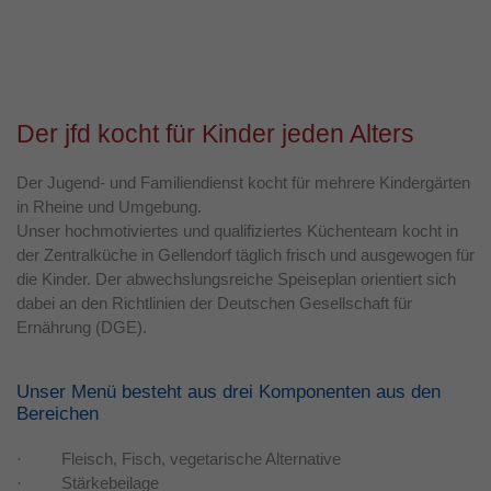
Laufzeit
1 Jahr
Dieses Cookie wird verwendet, um Ihre
Zweck
Cookie-Einstellungen für diese Website zu
speichern.
Der jfd kocht für Kinder jeden Alters
Der Jugend- und Familiendienst kocht für mehrere Kindergärten
in Rheine und Umgebung.
Unser hochmotiviertes und qualifiziertes Küchenteam kocht in
der Zentralküche in Gellendorf täglich frisch und ausgewogen für
die Kinder. Der abwechslungsreiche Speiseplan orientiert sich
dabei an den Richtlinien der Deutschen Gesellschaft für
Ernährung (DGE).
Unser Menü besteht aus drei Komponenten aus den
Bereichen
· Fleisch, Fisch, vegetarische Alternative
· Stärkebeilage