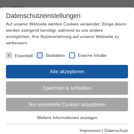
Datenschutzeinstellungen
Auf unserer Webseite werden Cookies verwendet. Einige davon
werden zwingend benötigt, während es uns andere
ermöglichen, Ihre Nutzererfahrung auf unserer Webseite zu
verbessern.
Kontakt
Ihre Meinung ist uns wichtig!
Kursprogramm
Statistiken
Externe Inhalte
Essentiell
Menü
Alle akzeptieren
Kinder (0-6)
Speichern & schließen
Grundschulkinder
Nur essentielle Cookies akzeptieren
Jugendliche
Weitere Informationen anzeigen
Essentiell
Essentielle Cookies werden für grundlegende Funktionen der
Impressum
|
Datenschutz
Erwachsene