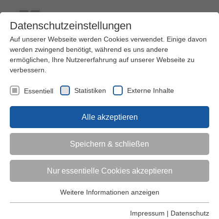
Datenschutzeinstellungen
Auf unserer Webseite werden Cookies verwendet. Einige davon
werden zwingend benötigt, während es uns andere
ermöglichen, Ihre Nutzererfahrung auf unserer Webseite zu
verbessern.
Kontakt
Ihre Meinung ist uns wichtig!
Kursprogramm
Statistiken
Externe Inhalte
Essentiell
Menü
Alle akzeptieren
Kinder (0-6)
Speichern & schließen
Grundschulkinder
Nur essentielle Cookies akzeptieren
Jugendliche
Weitere Informationen anzeigen
Essentiell
Essentielle Cookies werden für grundlegende Funktionen der
Impressum
|
Datenschutz
Erwachsene