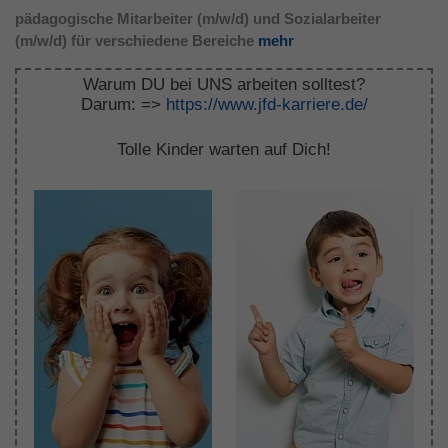
pädagogische Mitarbeiter (m/w/d) und Sozialarbeiter
Laufzeit
1 Jahr
(m/w/d) für verschiedene Bereiche
mehr
Dieses Cookie wird verwendet, um Ihre
Warum DU bei UNS arbeiten solltest?
Zweck
Cookie-Einstellungen für diese Website zu
Darum: =>
https://www.jfd-karriere.de/
speichern.
Tolle Kinder warten auf Dich!