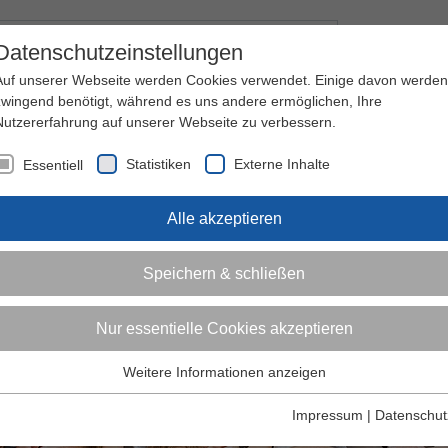
Kontakt
I
Datenschutzeinstellungen
Auf unserer Webseite werden Cookies verwendet. Einige davon werden
zwingend benötigt, während es uns andere ermöglichen, Ihre
Nutzererfahrung auf unserer Webseite zu verbessern.
nder
Jugendliche
Erwachsene
Über den 
Statistiken
Externe Inhalte
Essentiell
Alle akzeptieren
Speichern & schließen
Nur essentielle Cookies akzeptieren
Weitere Informationen anzeigen
Essentiell
Essentielle Cookies werden für grundlegende Funktionen der
Impressum
|
Datenschut
Webseite benötigt. Dadurch ist gewährleistet, dass die Webseite