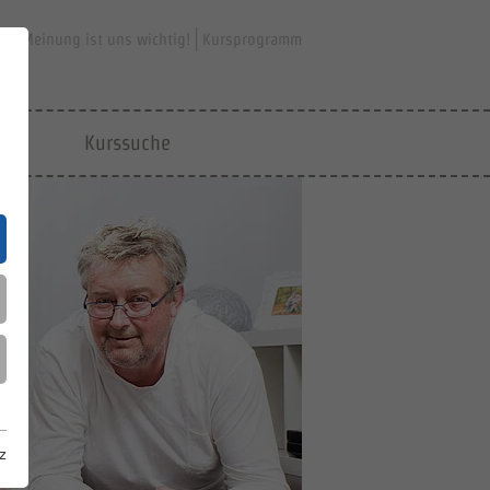
hre Meinung ist uns wichtig!
Kursprogramm
jfd
Kurssuche
z