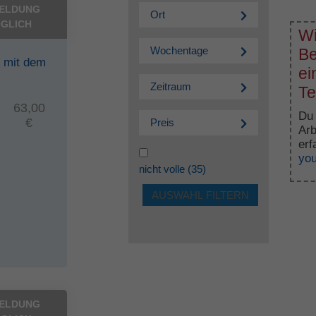
ELDUNG
Ort
GLICH
Wi
Wochentage
Be
n mit dem
ei
Zeitraum
Te
63,00
Du 
€
Preis
Arb
erf
yo
nicht volle
(35)
ELDUNG