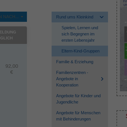
 NACH...
Rund ums Kleinkind
Spielen, Lernen und
ELDUNG
sich Begegnen im
GLICH
ersten Lebensjahr
Eltern-Kind-Gruppen
Familie & Erziehung
92,00
€
Familienzentren -
Angebote in
Kooperation
Angebote für Kinder und
Jugendliche
Angebote für Menschen
mit Behinderungen