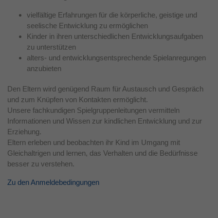
Laufzeit
1 Jahr
vielfältige Erfahrungen für die körperliche, geistige und
seelische Entwicklung zu ermöglichen
Dieses Cookie wird verwendet, um Ihre
Kinder in ihren unterschiedlichen Entwicklungsaufgaben
Zweck
Cookie-Einstellungen für diese Website zu
zu unterstützen
speichern.
alters- und entwicklungsentsprechende Spielanregungen
anzubieten
Den Eltern wird genügend Raum für Austausch und Gespräch
und zum Knüpfen von Kontakten ermöglicht.
Unsere fachkundigen Spielgruppenleitungen vermitteln
Informationen und Wissen zur kindlichen Entwicklung und zur
Erziehung.
Eltern erleben und beobachten ihr Kind im Umgang mit
Gleichaltrigen und lernen, das Verhalten und die Bedürfnisse
besser zu verstehen.
Zu den Anmeldebedingungen