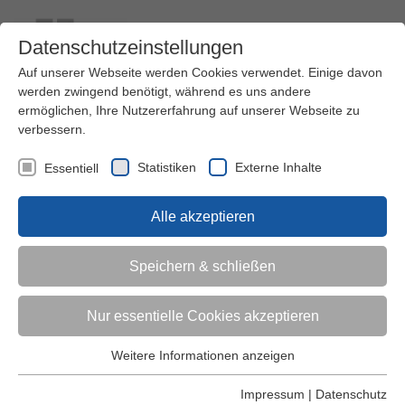
Datenschutzeinstellungen
Auf unserer Webseite werden Cookies verwendet. Einige davon
werden zwingend benötigt, während es uns andere
ermöglichen, Ihre Nutzererfahrung auf unserer Webseite zu
verbessern.
Kontakt
Ihre Meinung ist uns wichtig!
Kursprogramm
Statistiken
Externe Inhalte
Essentiell
Menü
Alle akzeptieren
Kinder (0-6)
Speichern & schließen
Grundschulkinder
Nur essentielle Cookies akzeptieren
Jugendliche
Weitere Informationen anzeigen
Essentiell
Essentielle Cookies werden für grundlegende Funktionen der
Impressum
|
Datenschutz
Erwachsene