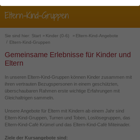
Webseite benötigt. Dadurch ist gewährleistet, dass die
Webseite einwandfrei funktioniert.
Eltern-Kind-Gruppen
Über den jfd
Name
Cookie-Informationen anzeigen
fe_typo_user / PHPSESSID
Anbieter
TYPO3
Sie sind hier:
Kurssuche
Start
Kinder (0-6)
Eltern-Kind-Angebote
Statistiken
Eltern-Kind-Gruppen
Diese Gruppe beinhaltet alle Skripte für analytisches
Laufzeit
Session
Tracking und zugehörige Cookies. Es hilft uns die
Gemeinsame Erlebnisse für Kinder und
Nutzererfahrung der Website zu verbessern.
Dieses Cookie ist ein Standard-Session-
Eltern
Cookie von TYPO3. Es speichert im Falle
Name
Cookie-Informationen anzeigen
_ga_xxxxxxxxxx
eines Benutzer-Logins die Session-ID. So
In unseren Eltern-Kind-Gruppen können Kinder zusammen mit
Zweck
kann der eingeloggte Benutzer
ihren vertrauten Bezugspersonen in einem geschützten,
Anbieter
Google LLC
Externe Inhalte
wiedererkannt werden und es wird ihm
überschaubaren Rahmen erste wichtige Erfahrungen mit
Zugang zu geschützten Bereichen
Wir verwenden auf unserer Website externe Inhalte, um
Gleichaltrigen sammeln.
Laufzeit
2 Jahre
gewährt.
Ihnen zusätzliche Informationen anzubieten.
Unsere Angebote für Eltern mit Kindern ab einem Jahr sind
Wird verwendet, um den Sitzungsstatus zu
Zweck
Eltern-Kind-Gruppen, Turnen und Toben, Loslösegruppen, das
erhalten.
Name
cookie_optin
Eltern-Kind-Café Krümel und das Eltern-Kind-Café Miteinader.
Anbieter
TYPO3
Ziele der Kursangebote sind: