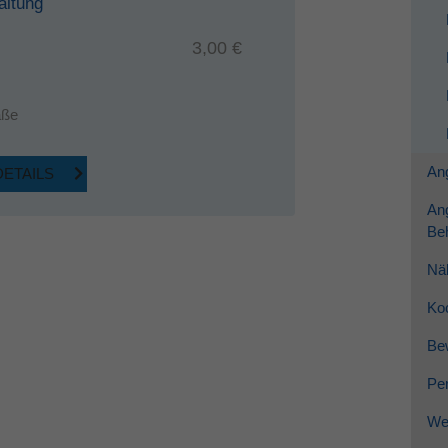
altung
3,00 €
aße
Ang
DETAILS
An
Be
Nä
Ko
Be
Per
Wei