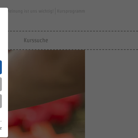
hre Meinung ist uns wichtig!
Kursprogramm
jfd
Kurssuche
z