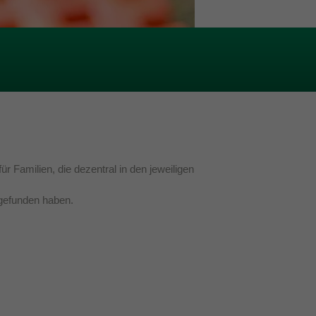
 Familien, die dezentral in den jeweiligen
 gefunden haben.