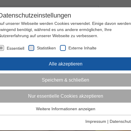
Kontakt
I
Datenschutzeinstellungen
Auf unserer Webseite werden Cookies verwendet. Einige davon werden
zwingend benötigt, während es uns andere ermöglichen, Ihre
Nutzererfahrung auf unserer Webseite zu verbessern.
nder
Jugendliche
Erwachsene
Über den 
Statistiken
Externe Inhalte
Essentiell
Alle akzeptieren
Speichern & schließen
Nur essentielle Cookies akzeptieren
Weitere Informationen anzeigen
Essentiell
Essentielle Cookies werden für grundlegende Funktionen der
Impressum
|
Datenschut
Webseite benötigt. Dadurch ist gewährleistet, dass die Webseite