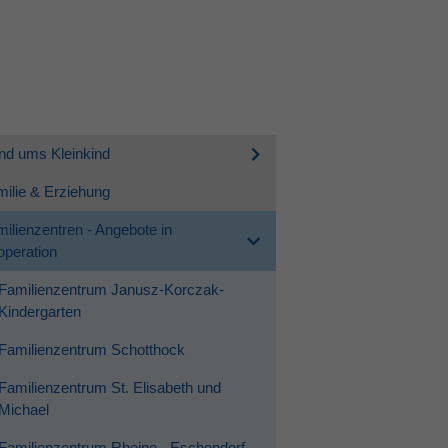
nd ums Kleinkind
ilie & Erziehung
ilienzentren - Angebote in
peration
Familienzentrum Janusz-Korczak-
Kindergarten
Familienzentrum Schotthock
Familienzentrum St. Elisabeth und
Michael
Familienzentrum Rheine - Eschendorf