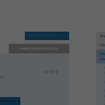
Dieses Cookie wird verwendet, um Ihre Cookie-
Zweck
Einstellungen für diese Website zu speichern.
SORTIEREN NACH...
Ru
Fam
ANMELDUNG MÖGLICH
Fam
Koo
97,00 €
26
DETAILS