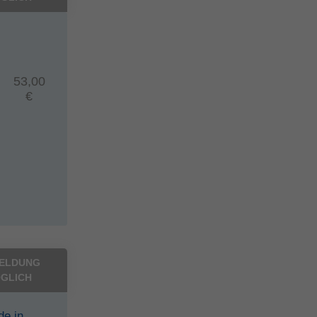
53,00
€
ELDUNG
GLICH
de in