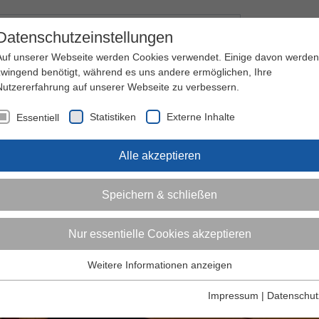
Kontakt
I
Datenschutzeinstellungen
Auf unserer Webseite werden Cookies verwendet. Einige davon werden
zwingend benötigt, während es uns andere ermöglichen, Ihre
Nutzererfahrung auf unserer Webseite zu verbessern.
nder
Jugendliche
Erwachsene
Über den 
Statistiken
Externe Inhalte
Essentiell
Alle akzeptieren
Speichern & schließen
Nur essentielle Cookies akzeptieren
Weitere Informationen anzeigen
Essentiell
Essentielle Cookies werden für grundlegende Funktionen der
Impressum
|
Datenschut
Webseite benötigt. Dadurch ist gewährleistet, dass die Webseite