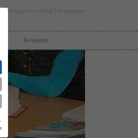
hre Meinung ist uns wichtig!
Kursprogramm
jfd
Kurssuche
z