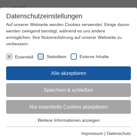
Datenschutzeinstellungen
Auf unserer Webseite werden Cookies verwendet. Einige davon
werden zwingend benötigt, während es uns andere
ermöglichen, Ihre Nutzererfahrung auf unserer Webseite zu
verbessern.
Kontakt
Ihre Meinung ist uns wichtig!
Kursprogramm
Statistiken
Externe Inhalte
Essentiell
Menü
Alle akzeptieren
Kinder (0-6)
Speichern & schließen
Grundschulkinder
Nur essentielle Cookies akzeptieren
Jugendliche
Weitere Informationen anzeigen
Essentiell
Essentielle Cookies werden für grundlegende Funktionen der
Impressum
|
Datenschutz
Erwachsene