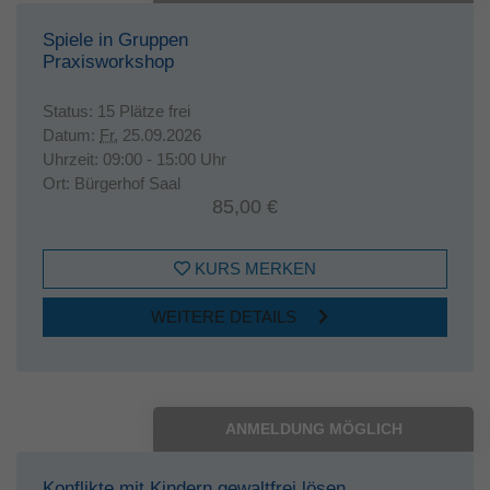
Laufzeit
1 Jahr
Spiele in Gruppen
Praxisworkshop
Dieses Cookie wird verwendet, um Ihre
Zweck
Cookie-Einstellungen für diese Website zu
Status:
15 Plätze frei
speichern.
Datum:
Fr.
25.09.2026
Uhrzeit:
09:00 - 15:00 Uhr
Ort:
Bürgerhof Saal
85,00 €
KURS MERKEN
WEITERE DETAILS
ANMELDUNG MÖGLICH
Konflikte mit Kindern gewaltfrei lösen