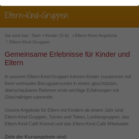
Webseite benötigt. Dadurch ist gewährleistet, dass die
Webseite einwandfrei funktioniert.
Eltern-Kind-Gruppen
Über den jfd
Name
Cookie-Informationen anzeigen
fe_typo_user / PHPSESSID
Anbieter
TYPO3
Sie sind hier:
Kurssuche
Start
Kinder (0-6)
Eltern-Kind-Angebote
Statistiken
Eltern-Kind-Gruppen
Diese Gruppe beinhaltet alle Skripte für analytisches
Laufzeit
Session
Tracking und zugehörige Cookies. Es hilft uns die
Gemeinsame Erlebnisse für Kinder und
Nutzererfahrung der Website zu verbessern.
Dieses Cookie ist ein Standard-Session-
Eltern
Cookie von TYPO3. Es speichert im Falle
Name
Cookie-Informationen anzeigen
_ga_xxxxxxxxxx
eines Benutzer-Logins die Session-ID. So
In unseren Eltern-Kind-Gruppen können Kinder zusammen mit
Zweck
kann der eingeloggte Benutzer
ihren vertrauten Bezugspersonen in einem geschützten,
Anbieter
Google LLC
Externe Inhalte
wiedererkannt werden und es wird ihm
überschaubaren Rahmen erste wichtige Erfahrungen mit
Zugang zu geschützten Bereichen
Wir verwenden auf unserer Website externe Inhalte, um
Gleichaltrigen sammeln.
Laufzeit
2 Jahre
gewährt.
Ihnen zusätzliche Informationen anzubieten.
Unsere Angebote für Eltern mit Kindern ab einem Jahr sind
Wird verwendet, um den Sitzungsstatus zu
Zweck
Eltern-Kind-Gruppen, Turnen und Toben, Loslösegruppen, das
erhalten.
Name
cookie_optin
Eltern-Kind-Café Krümel und das Eltern-Kind-Café Miteinader.
Anbieter
TYPO3
Ziele der Kursangebote sind: