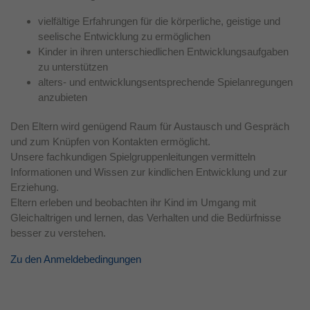
Laufzeit
1 Jahr
vielfältige Erfahrungen für die körperliche, geistige und
seelische Entwicklung zu ermöglichen
Dieses Cookie wird verwendet, um Ihre
Kinder in ihren unterschiedlichen Entwicklungsaufgaben
Zweck
Cookie-Einstellungen für diese Website zu
zu unterstützen
speichern.
alters- und entwicklungsentsprechende Spielanregungen
anzubieten
Den Eltern wird genügend Raum für Austausch und Gespräch
und zum Knüpfen von Kontakten ermöglicht.
Unsere fachkundigen Spielgruppenleitungen vermitteln
Informationen und Wissen zur kindlichen Entwicklung und zur
Erziehung.
Eltern erleben und beobachten ihr Kind im Umgang mit
Gleichaltrigen und lernen, das Verhalten und die Bedürfnisse
besser zu verstehen.
Zu den Anmeldebedingungen