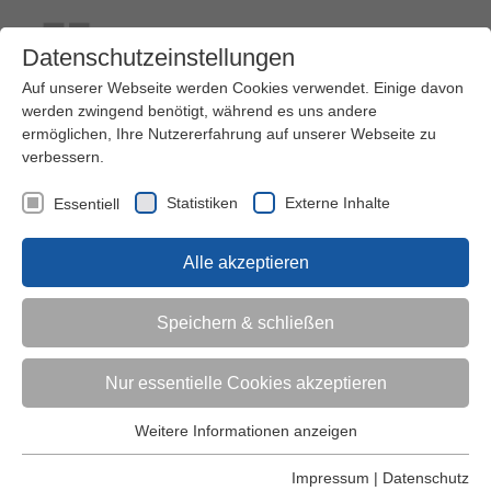
Datenschutzeinstellungen
Auf unserer Webseite werden Cookies verwendet. Einige davon
werden zwingend benötigt, während es uns andere
ermöglichen, Ihre Nutzererfahrung auf unserer Webseite zu
verbessern.
Kontakt
Ihre Meinung ist uns wichtig!
Kursprogramm
Statistiken
Externe Inhalte
Essentiell
Menü
Alle akzeptieren
Kinder (0-6)
Speichern & schließen
Grundschulkinder
Nur essentielle Cookies akzeptieren
Jugendliche
Weitere Informationen anzeigen
Essentiell
Essentielle Cookies werden für grundlegende Funktionen der
Impressum
|
Datenschutz
Erwachsene