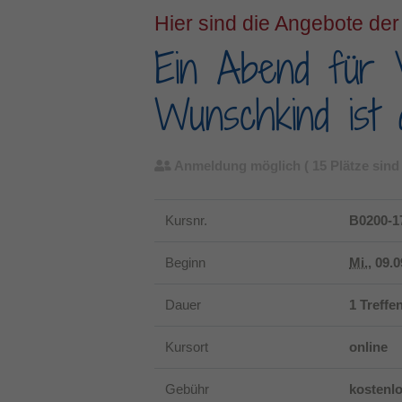
Hier sind die Angebote der
Ein Abend für V
Wunschkind ist 
Anmeldung möglich
( 15 Plätze sind 
Kursnr.
B0200-1
Beginn
Mi.
, 09.
Dauer
1 Treffe
Kursort
online
Gebühr
kostenl