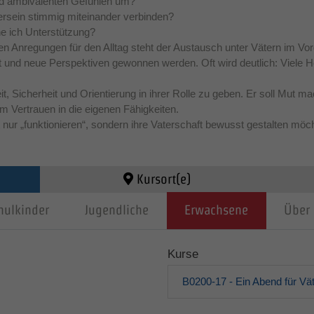
nd ambivalenten Gefühlen um?
ersein stimmig miteinander verbinden?
he ich Unterstützung?
n Anregungen für den Alltag steht der Austausch unter Vätern im V
lt und neue Perspektiven gewonnen werden. Oft wird deutlich: Viele 
it, Sicherheit und Orientierung in ihrer Rolle zu geben. Er soll Mut 
 Vertrauen in die eigenen Fähigkeiten.
 nur „funktionieren“, sondern ihre Vaterschaft bewusst gestalten möc
Kursort(e)
hulkinder
Jugendliche
Erwachsene
Über 
Kurse
B0200-17 - Ein Abend für Vät