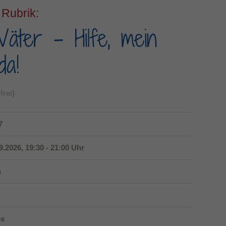
 Rubrik:
Dieses Cookie wird verwendet, um Ihre Cookie-
Zweck
äter – Hilfe, mein
Einstellungen für diese Website zu speichern.
da!
frei)
7
09.2026, 19:30 - 21:00 Uhr
n
os