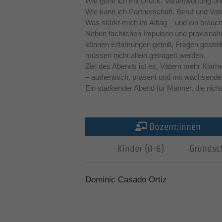
Wie gehe ich mit Druck, Verantwortung u
Wie kann ich Partnerschaft, Beruf und Vat
Was stärkt mich im Alltag – und wo brauc
Neben fachlichen Impulsen und praxisnahe
können Erfahrungen geteilt, Fragen gestel
müssen nicht allein getragen werden.
Ziel des Abends ist es, Vätern mehr Klarhe
– authentisch, präsent und mit wachsendem
Ein stärkender Abend für Männer, die nicht
Dozent:innen
Kinder (0-6)
Grundsc
Dominic Casado Ortiz