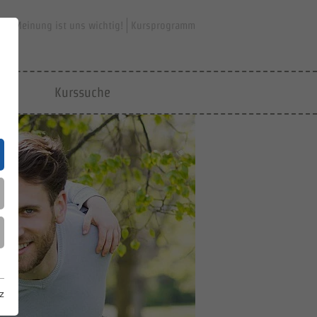
hre Meinung ist uns wichtig!
Kursprogramm
jfd
Kurssuche
z