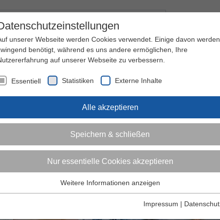
Kontakt
I
Datenschutzeinstellungen
Auf unserer Webseite werden Cookies verwendet. Einige davon werden
zwingend benötigt, während es uns andere ermöglichen, Ihre
Nutzererfahrung auf unserer Webseite zu verbessern.
nder
Jugendliche
Erwachsene
Über den 
Statistiken
Externe Inhalte
Essentiell
Alle akzeptieren
Speichern & schließen
Nur essentielle Cookies akzeptieren
Weitere Informationen anzeigen
Essentiell
Essentielle Cookies werden für grundlegende Funktionen der
Impressum
|
Datenschut
Webseite benötigt. Dadurch ist gewährleistet, dass die Webseite