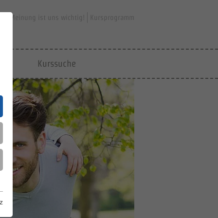
hre Meinung ist uns wichtig!
Kursprogramm
jfd
Kurssuche
z