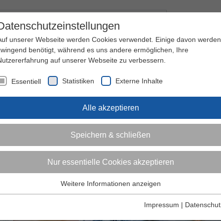
Kontakt
I
Datenschutzeinstellungen
Auf unserer Webseite werden Cookies verwendet. Einige davon werden
zwingend benötigt, während es uns andere ermöglichen, Ihre
Nutzererfahrung auf unserer Webseite zu verbessern.
nder
Jugendliche
Erwachsene
Über den 
Statistiken
Externe Inhalte
Essentiell
Alle akzeptieren
Speichern & schließen
Nur essentielle Cookies akzeptieren
Weitere Informationen anzeigen
Essentiell
Essentielle Cookies werden für grundlegende Funktionen der
Impressum
|
Datenschut
Webseite benötigt. Dadurch ist gewährleistet, dass die Webseite