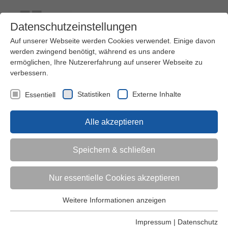
Datenschutzeinstellungen
Auf unserer Webseite werden Cookies verwendet. Einige davon
werden zwingend benötigt, während es uns andere
ermöglichen, Ihre Nutzererfahrung auf unserer Webseite zu
verbessern.
Kontakt
Ihre Meinung ist uns wichtig!
Kursprogramm
Statistiken
Externe Inhalte
Essentiell
Menü
Alle akzeptieren
Kinder (0-6)
Speichern & schließen
Grundschulkinder
Nur essentielle Cookies akzeptieren
Jugendliche
Weitere Informationen anzeigen
Essentiell
Essentielle Cookies werden für grundlegende Funktionen der
Impressum
|
Datenschutz
Erwachsene