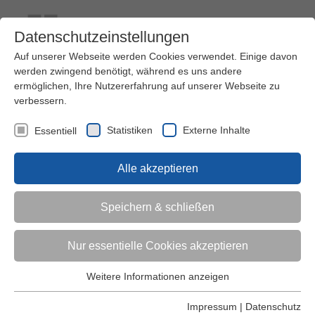
Datenschutzeinstellungen
Auf unserer Webseite werden Cookies verwendet. Einige davon
werden zwingend benötigt, während es uns andere
ermöglichen, Ihre Nutzererfahrung auf unserer Webseite zu
verbessern.
Kontakt
Ihre Meinung ist uns wichtig!
Kursprogramm
Statistiken
Externe Inhalte
Essentiell
Menü
Alle akzeptieren
Kinder (0-6)
Speichern & schließen
Grundschulkinder
Nur essentielle Cookies akzeptieren
Jugendliche
Weitere Informationen anzeigen
Essentiell
Essentielle Cookies werden für grundlegende Funktionen der
Impressum
|
Datenschutz
Erwachsene