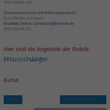
05971/91448-190
Laufzeit
1 Jahr
Ansprechpartnerin und Bildungsberaterin:
Dieses Cookie wird verwendet, um Ihre
Bruni Dierkes-Zumhasch
Zweck
Cookie-Einstellungen für diese Website zu
Brunhilde.Dierkes-Zumhasch@jfd-rheine.de
speichern.
05971/91448-191
Hier sind die Angebote der Rubrik:
Inhouseschulungen
Kurse
FILTER
SORTIEREN NACH...