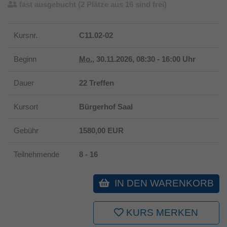
fast ausgebucht
(2 Plätze aus 16 sind frei)
Laufzeit
1 Jahr
Kursnr.
C11.02-02
Dieses Cookie wird verwendet, um Ihre
Zweck
Cookie-Einstellungen für diese Website zu
Beginn
Mo.
, 30.11.2026, 08:30 - 16:00 Uhr
speichern.
Dauer
22 Treffen
Kursort
Bürgerhof Saal
Gebühr
1580,00 EUR
Teilnehmende
8 - 16
IN DEN WARENKORB
KURS MERKEN