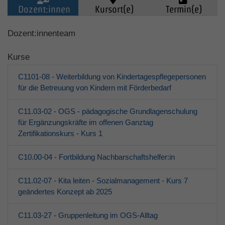
Dozent:innen
Kursort(e)
Termin(e)
Kinder (0-6)
Dozent:innenteam
Kurse
Grundschulkinder
C1101-08 - Weiterbildung von Kindertagespflegepersonen
Jugendliche
für die Betreuung von Kindern mit Förderbedarf
C11.03-02 - OGS - pädagogische Grundlagenschulung
Erwachsene
für Ergänzungskräfte im offenen Ganztag
Zertifikationskurs - Kurs 1
Über den jfd
C10.00-04 - Fortbildung Nachbarschaftshelfer:in
Kurssuche
C11.02-07 - Kita leiten - Sozialmanagement - Kurs 7
geändertes Konzept ab 2025
C11.03-27 - Gruppenleitung im OGS-Alltag