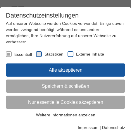
Datenschutzeinstellungen
Auf unserer Webseite werden Cookies verwendet. Einige davon
werden zwingend benötigt, während es uns andere
ermöglichen, Ihre Nutzererfahrung auf unserer Webseite zu
verbessern.
Kontakt
Ihre Meinung ist uns wichtig!
Kursprogramm
Statistiken
Externe Inhalte
Essentiell
Menü
Alle akzeptieren
Kinder (0-6)
Speichern & schließen
Grundschulkinder
Nur essentielle Cookies akzeptieren
Jugendliche
Weitere Informationen anzeigen
Essentiell
Essentielle Cookies werden für grundlegende Funktionen der
Impressum
|
Datenschutz
Erwachsene