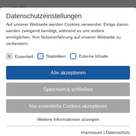
Datenschutzeinstellungen
Auf unserer Webseite werden Cookies verwendet. Einige davon
werden zwingend benötigt, während es uns andere
ermöglichen, Ihre Nutzererfahrung auf unserer Webseite zu
verbessern.
Kontakt
Ihre Meinung ist uns wichtig!
Kursprogramm
Statistiken
Externe Inhalte
Essentiell
Menü
Alle akzeptieren
Kinder (0-6)
Speichern & schließen
Grundschulkinder
Nur essentielle Cookies akzeptieren
Jugendliche
Weitere Informationen anzeigen
Essentiell
Essentielle Cookies werden für grundlegende Funktionen der
Impressum
|
Datenschutz
Erwachsene