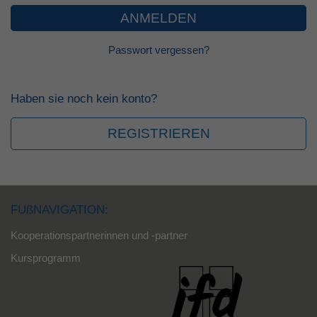
ANMELDEN
Laufzeit
1 Jahr
Passwort vergessen?
Dieses Cookie wird verwendet, um Ihre
Zweck
Cookie-Einstellungen für diese Website zu
speichern.
Haben sie noch kein konto?
REGISTRIEREN
FUßNAVIGATION:
Kooperationspartnerinnen und -partner
Kursprogramm