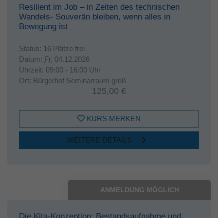
Resilient im Job – in Zeiten des technischen
Laufzeit
1 Jahr
Wandels- Souverän bleiben, wenn alles in
Bewegung ist
Dieses Cookie wird verwendet, um Ihre
Zweck
Cookie-Einstellungen für diese Website zu
Status:
16 Plätze frei
speichern.
Datum:
Fr.
04.12.2026
Uhrzeit:
09:00 - 16:00 Uhr
Ort:
Bürgerhof Seminarraum groß
125,00 €
KURS MERKEN
WEITERE DETAILS
ANMELDUNG MÖGLICH
Die Kita-Konzeption: Bestandsaufnahme und