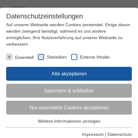
Datenschutzeinstellungen
Auf unserer Webseite werden Cookies verwendet. Einige davon
werden zwingend benötigt, während es uns andere
ermöglichen, Ihre Nutzererfahrung auf unserer Webseite zu
verbessern.
Kontakt
Ihre Meinung ist uns wichtig!
Kursprogramm
Statistiken
Externe Inhalte
Essentiell
Menü
Alle akzeptieren
Kinder (0-6)
Speichern & schließen
Grundschulkinder
Nur essentielle Cookies akzeptieren
Jugendliche
Weitere Informationen anzeigen
Essentiell
Essentielle Cookies werden für grundlegende Funktionen der
Impressum
|
Datenschutz
Erwachsene