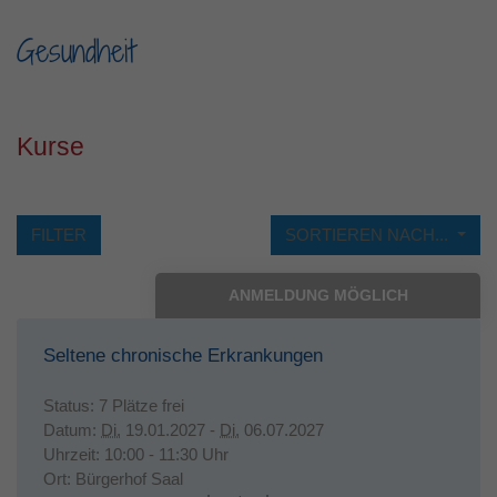
Laufzeit
1 Jahr
Gesundheit
Dieses Cookie wird verwendet, um Ihre
Zweck
Cookie-Einstellungen für diese Website zu
speichern.
Kurse
FILTER
SORTIEREN NACH...
ANMELDUNG MÖGLICH
Seltene chronische Erkrankungen
Status:
7 Plätze frei
Datum:
Di.
19.01.2027 -
Di.
06.07.2027
Uhrzeit:
10:00 - 11:30 Uhr
Ort:
Bürgerhof Saal