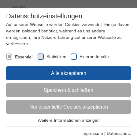
Datenschutzeinstellungen
Auf unserer Webseite werden Cookies verwendet. Einige davon
werden zwingend benötigt, während es uns andere
ermöglichen, Ihre Nutzererfahrung auf unserer Webseite zu
verbessern.
Kontakt
Ihre Meinung ist uns wichtig!
Kursprogramm
Statistiken
Externe Inhalte
Essentiell
Menü
Alle akzeptieren
Kinder (0-6)
Speichern & schließen
Grundschulkinder
Nur essentielle Cookies akzeptieren
Jugendliche
Weitere Informationen anzeigen
Essentiell
Essentielle Cookies werden für grundlegende Funktionen der
Impressum
|
Datenschutz
Erwachsene