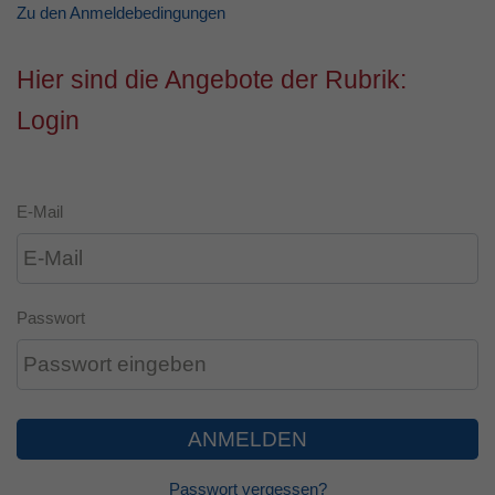
Zu den Anmeldebedingungen
Laufzeit
1 Jahr
Hier sind die Angebote der Rubrik:
Dieses Cookie wird verwendet, um Ihre
Zweck
Cookie-Einstellungen für diese Website zu
Login
speichern.
E-Mail
Passwort
ANMELDEN
Passwort vergessen?