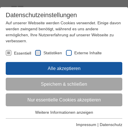
Datenschutzeinstellungen
Auf unserer Webseite werden Cookies verwendet. Einige davon
werden zwingend benötigt, während es uns andere
ermöglichen, Ihre Nutzererfahrung auf unserer Webseite zu
verbessern.
Kontakt
Ihre Meinung ist uns wichtig!
Kursprogramm
Statistiken
Externe Inhalte
Essentiell
Menü
Alle akzeptieren
Kinder (0-6)
Speichern & schließen
Grundschulkinder
Nur essentielle Cookies akzeptieren
Jugendliche
Weitere Informationen anzeigen
Essentiell
Essentielle Cookies werden für grundlegende Funktionen der
Impressum
|
Datenschutz
Erwachsene