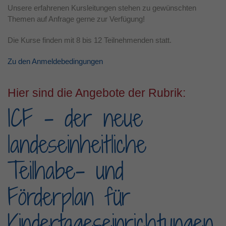
Unsere erfahrenen Kursleitungen stehen zu gewünschten
Laufzeit
1 Jahr
Themen auf Anfrage gerne zur Verfügung!
Dieses Cookie wird verwendet, um Ihre
Die Kurse finden mit 8 bis 12 Teilnehmenden statt.
Zweck
Cookie-Einstellungen für diese Website zu
speichern.
Zu den Anmeldebedingungen
Hier sind die Angebote der Rubrik:
ICF - der neue
landeseinheitliche
Teilhabe- und
Förderplan für
Kindertageseinrichtungen