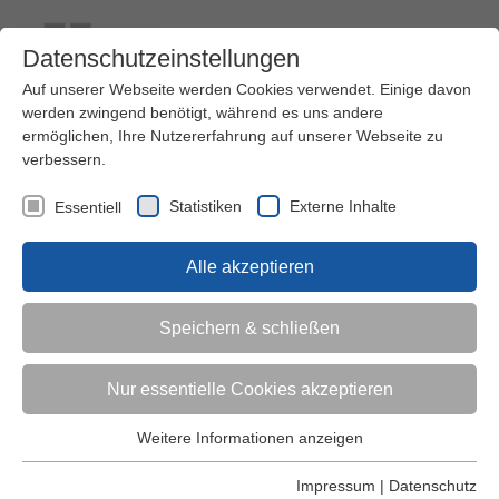
Datenschutzeinstellungen
Auf unserer Webseite werden Cookies verwendet. Einige davon
werden zwingend benötigt, während es uns andere
ermöglichen, Ihre Nutzererfahrung auf unserer Webseite zu
verbessern.
Kontakt
Ihre Meinung ist uns wichtig!
Kursprogramm
Statistiken
Externe Inhalte
Essentiell
Menü
Alle akzeptieren
Kinder (0-6)
Speichern & schließen
Grundschulkinder
Nur essentielle Cookies akzeptieren
Jugendliche
Weitere Informationen anzeigen
Essentiell
Essentielle Cookies werden für grundlegende Funktionen der
Impressum
|
Datenschutz
Erwachsene