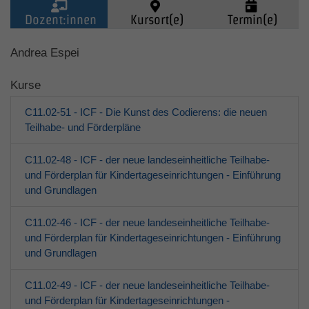
Dozent:innen
Kursort(e)
Termin(e)
Kinder (0-6)
Andrea Espei
Kurse
Grundschulkinder
C11.02-51 - ICF - Die Kunst des Codierens: die neuen
Jugendliche
Teilhabe- und Förderpläne
C11.02-48 - ICF - der neue landeseinheitliche Teilhabe-
Erwachsene
und Förderplan für Kindertageseinrichtungen - Einführung
und Grundlagen
Über den jfd
C11.02-46 - ICF - der neue landeseinheitliche Teilhabe-
Kurssuche
und Förderplan für Kindertageseinrichtungen - Einführung
und Grundlagen
C11.02-49 - ICF - der neue landeseinheitliche Teilhabe-
und Förderplan für Kindertageseinrichtungen -