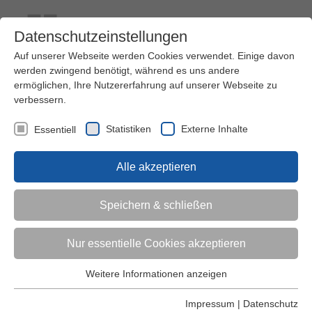
Datenschutzeinstellungen
Auf unserer Webseite werden Cookies verwendet. Einige davon
werden zwingend benötigt, während es uns andere
ermöglichen, Ihre Nutzererfahrung auf unserer Webseite zu
verbessern.
Kontakt
Ihre Meinung ist uns wichtig!
Kursprogramm
Statistiken
Externe Inhalte
Essentiell
Menü
Alle akzeptieren
Kinder (0-6)
Speichern & schließen
Grundschulkinder
Nur essentielle Cookies akzeptieren
Jugendliche
Weitere Informationen anzeigen
Essentiell
Essentielle Cookies werden für grundlegende Funktionen der
Impressum
|
Datenschutz
Erwachsene