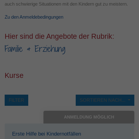
auch schwierige Situationen mit den Kindern gut zu meistern.
Laufzeit
1 Jahr
Zu den Anmeldebedingungen
Dieses Cookie wird verwendet, um Ihre
Zweck
Cookie-Einstellungen für diese Website zu
Hier sind die Angebote der Rubrik:
speichern.
Familie & Erziehung
Kurse
FILTER
SORTIEREN NACH...
ANMELDUNG MÖGLICH
Erste Hilfe bei Kindernotfällen