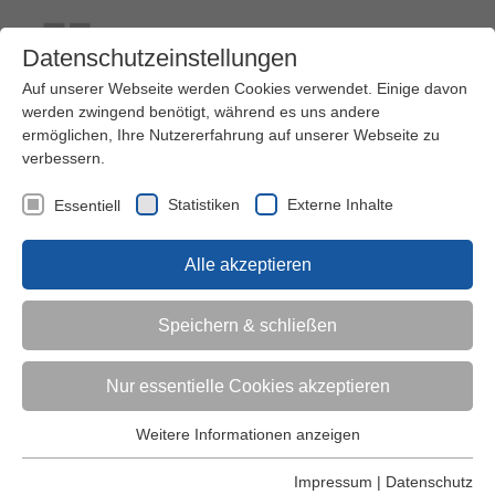
Datenschutzeinstellungen
Auf unserer Webseite werden Cookies verwendet. Einige davon
werden zwingend benötigt, während es uns andere
ermöglichen, Ihre Nutzererfahrung auf unserer Webseite zu
verbessern.
Kontakt
Ihre Meinung ist uns wichtig!
Kursprogramm
Statistiken
Externe Inhalte
Essentiell
Menü
Alle akzeptieren
Kinder (0-6)
Speichern & schließen
Grundschulkinder
Nur essentielle Cookies akzeptieren
Jugendliche
Weitere Informationen anzeigen
Essentiell
Essentielle Cookies werden für grundlegende Funktionen der
Impressum
|
Datenschutz
Erwachsene