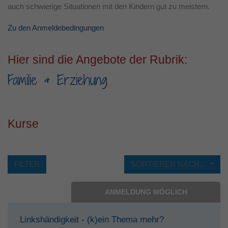
auch schwierige Situationen mit den Kindern gut zu meistern.
Laufzeit
1 Jahr
Zu den Anmeldebedingungen
Dieses Cookie wird verwendet, um Ihre
Zweck
Cookie-Einstellungen für diese Website zu
Hier sind die Angebote der Rubrik:
speichern.
Familie & Erziehung
Kurse
FILTER
SORTIEREN NACH...
ANMELDUNG MÖGLICH
Linkshändigkeit - (k)ein Thema mehr?