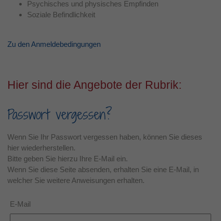
Psychisches und physisches Empfinden
Soziale Befindlichkeit
Laufzeit
1 Jahr
Dieses Cookie wird verwendet, um Ihre
Zu den Anmeldebedingungen
Zweck
Cookie-Einstellungen für diese Website zu
speichern.
Hier sind die Angebote der Rubrik:
Passwort vergessen?
Wenn Sie Ihr Passwort vergessen haben, können Sie dieses
hier wiederherstellen.
Bitte geben Sie hierzu Ihre E-Mail ein.
Wenn Sie diese Seite absenden, erhalten Sie eine E-Mail, in
welcher Sie weitere Anweisungen erhalten.
E-Mail