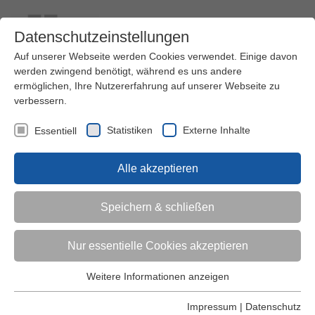
Datenschutzeinstellungen
Auf unserer Webseite werden Cookies verwendet. Einige davon
werden zwingend benötigt, während es uns andere
ermöglichen, Ihre Nutzererfahrung auf unserer Webseite zu
verbessern.
Kontakt
Ihre Meinung ist uns wichtig!
Kursprogramm
Statistiken
Externe Inhalte
Essentiell
Menü
Alle akzeptieren
Kinder (0-6)
Speichern & schließen
Grundschulkinder
Nur essentielle Cookies akzeptieren
Jugendliche
Weitere Informationen anzeigen
Essentiell
Essentielle Cookies werden für grundlegende Funktionen der
Impressum
|
Datenschutz
Erwachsene