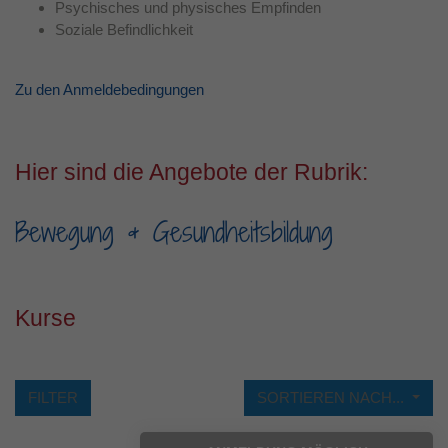
Psychisches und physisches Empfinden
Soziale Befindlichkeit
Laufzeit
1 Jahr
Dieses Cookie wird verwendet, um Ihre
Zu den Anmeldebedingungen
Zweck
Cookie-Einstellungen für diese Website zu
speichern.
Hier sind die Angebote der Rubrik:
Bewegung & Gesundheitsbildung
Kurse
FILTER
SORTIEREN NACH...