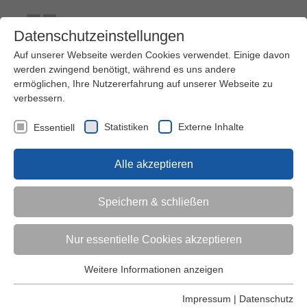
Datenschutzeinstellungen
Auf unserer Webseite werden Cookies verwendet. Einige davon
werden zwingend benötigt, während es uns andere
ermöglichen, Ihre Nutzererfahrung auf unserer Webseite zu
verbessern.
Kontakt
Ihre Meinung ist uns wichtig!
Kursprogramm
Statistiken
Externe Inhalte
Essentiell
Menü
Alle akzeptieren
Kinder (0-6)
Speichern & schließen
Grundschulkinder
Nur essentielle Cookies akzeptieren
Jugendliche
Weitere Informationen anzeigen
Essentiell
Essentielle Cookies werden für grundlegende Funktionen der
Impressum
|
Datenschutz
Erwachsene