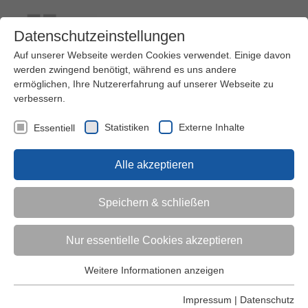
Datenschutzeinstellungen
Auf unserer Webseite werden Cookies verwendet. Einige davon
werden zwingend benötigt, während es uns andere
ermöglichen, Ihre Nutzererfahrung auf unserer Webseite zu
verbessern.
Kontakt
Ihre Meinung ist uns wichtig!
Kursprogramm
Statistiken
Externe Inhalte
Essentiell
Menü
Alle akzeptieren
Kinder (0-6)
Speichern & schließen
Grundschulkinder
Nur essentielle Cookies akzeptieren
Jugendliche
Weitere Informationen anzeigen
Essentiell
Essentielle Cookies werden für grundlegende Funktionen der
Impressum
|
Datenschutz
Erwachsene