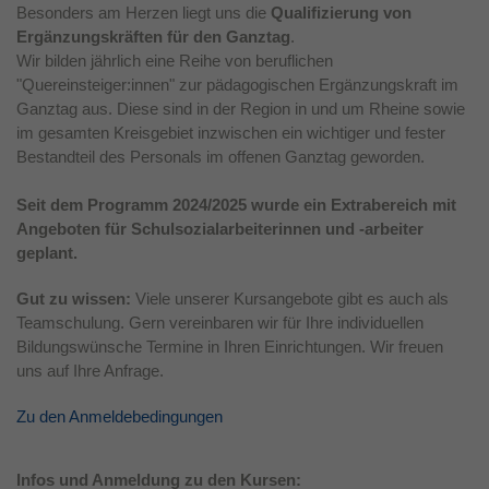
Besonders am Herzen liegt uns die
Qualifizierung von
Laufzeit
1 Jahr
Ergänzungskräften für den Ganztag
.
Wir bilden jährlich eine Reihe von beruflichen
Dieses Cookie wird verwendet, um Ihre
"Quereinsteiger:innen" zur pädagogischen Ergänzungskraft im
Zweck
Cookie-Einstellungen für diese Website zu
Ganztag aus. Diese sind in der Region in und um Rheine sowie
speichern.
im gesamten Kreisgebiet inzwischen ein wichtiger und fester
Bestandteil des Personals im offenen Ganztag geworden.
Seit dem Programm 2024/2025 wurde ein Extrabereich mit
Angeboten für Schulsozialarbeiterinnen und -arbeiter
geplant.
Gut zu wissen:
Viele unserer Kursangebote gibt es auch als
Teamschulung. Gern vereinbaren wir für Ihre individuellen
Bildungswünsche Termine in Ihren Einrichtungen. Wir freuen
uns auf Ihre Anfrage.
Zu den Anmeldebedingungen
Infos und Anmeldung zu den Kursen: