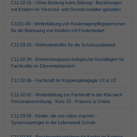
C11.02-31 - Ohne Bindung keine Bildung - Beziehungen
Erwachsene
mit Kindern im Vorschul- und Grundschulalter gestalten
Über den jfd
C1101-08 - Weiterbildung von Kindertagespflegepersonen
für die Betreuung von Kindern mit Förderbedarf
Kurssuche
C11.03-25 - Methodenkoffer für die Schulsozialarbeit
C11.02-34 - Entwicklungspsychologische Grundlagen für
Fachkräfte im Elementarbereich
C11.02-06 - Fachkraft für Krippenpädagogik U1 & U2
C11.02-02 - Weiterbildung zur Fachkraft in der Kita nach
Personalverordnung - Kurs 15 - Präsenz & Online
C11.03-05 - Kinder, die uns ratlos machen -
Systemsprenger in der Lebenswelt Schule
C11.02-54 - Beschwerdeverfahren für Kinder im Kontext