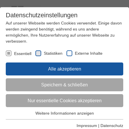
Datenschutzeinstellungen
Auf unserer Webseite werden Cookies verwendet. Einige davon
werden zwingend benötigt, während es uns andere
ermöglichen, Ihre Nutzererfahrung auf unserer Webseite zu
verbessern.
Kontakt
Ihre Meinung ist uns wichtig!
Kursprogramm
Statistiken
Externe Inhalte
Essentiell
Menü
Alle akzeptieren
Kinder (0-6)
Speichern & schließen
Grundschulkinder
Nur essentielle Cookies akzeptieren
Jugendliche
Weitere Informationen anzeigen
Essentiell
Essentielle Cookies werden für grundlegende Funktionen der
Impressum
|
Datenschutz
Erwachsene