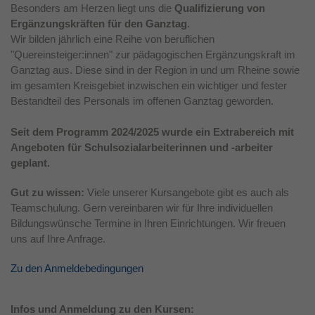
Besonders am Herzen liegt uns die
Qualifizierung von
Laufzeit
1 Jahr
Ergänzungskräften für den Ganztag
.
Wir bilden jährlich eine Reihe von beruflichen
Dieses Cookie wird verwendet, um Ihre
"Quereinsteiger:innen" zur pädagogischen Ergänzungskraft im
Zweck
Cookie-Einstellungen für diese Website zu
Ganztag aus. Diese sind in der Region in und um Rheine sowie
speichern.
im gesamten Kreisgebiet inzwischen ein wichtiger und fester
Bestandteil des Personals im offenen Ganztag geworden.
Seit dem Programm 2024/2025 wurde ein Extrabereich mit
Angeboten für Schulsozialarbeiterinnen und -arbeiter
geplant.
Gut zu wissen:
Viele unserer Kursangebote gibt es auch als
Teamschulung. Gern vereinbaren wir für Ihre individuellen
Bildungswünsche Termine in Ihren Einrichtungen. Wir freuen
uns auf Ihre Anfrage.
Zu den Anmeldebedingungen
Infos und Anmeldung zu den Kursen: