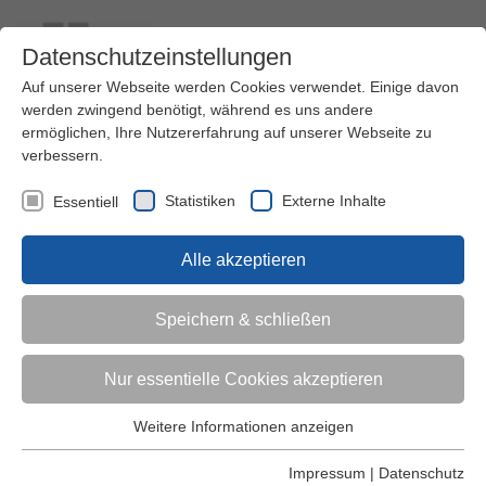
Datenschutzeinstellungen
Auf unserer Webseite werden Cookies verwendet. Einige davon
werden zwingend benötigt, während es uns andere
ermöglichen, Ihre Nutzererfahrung auf unserer Webseite zu
verbessern.
Kontakt
Ihre Meinung ist uns wichtig!
Kursprogramm
Statistiken
Externe Inhalte
Essentiell
Menü
Alle akzeptieren
Kinder (0-6)
Speichern & schließen
Grundschulkinder
Nur essentielle Cookies akzeptieren
Jugendliche
Weitere Informationen anzeigen
Essentiell
Essentielle Cookies werden für grundlegende Funktionen der
Impressum
|
Datenschutz
Erwachsene