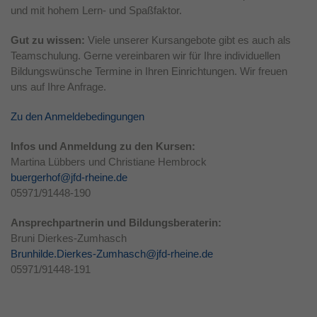
und mit hohem Lern- und Spaßfaktor.
Laufzeit
1 Jahr
Gut zu wissen:
Viele unserer Kursangebote gibt es auch als
Dieses Cookie wird verwendet, um Ihre
Teamschulung. Gerne vereinbaren wir für Ihre individuellen
Zweck
Cookie-Einstellungen für diese Website zu
Bildungswünsche Termine in Ihren Einrichtungen. Wir freuen
speichern.
uns auf Ihre Anfrage.
Zu den Anmeldebedingungen
Infos und Anmeldung zu den Kursen:
Martina Lübbers und Christiane Hembrock
buergerhof@jfd-rheine.de
05971/91448-190
Ansprechpartnerin und Bildungsberaterin:
Bruni Dierkes-Zumhasch
Brunhilde.Dierkes-Zumhasch@jfd-rheine.de
05971/91448-191