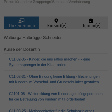
Preise für andere Gruppengrößen nach Vereinbarung
Dozent:innen
Kursort(e)
Termin(e)
Kinder (0-6)
Walburga Halbrügge-Schneider
Kurse der Dozentin
Grundschulkinder
C11.02-35 - Kinder, die uns ratlos machen - kleine
Jugendliche
Systemsprenger in der Kita - online
C11.02-31 - Ohne Bindung keine Bildung - Beziehungen
Erwachsene
mit Kindern im Vorschul- und Grundschulalter gestalten
Über den jfd
C1101-08 - Weiterbildung von Kindertagespflegepersonen
für die Betreuung von Kindern mit Förderbedarf
Kurssuche
C11.03-25 - Methodenkoffer für die Schulsozialarbeit