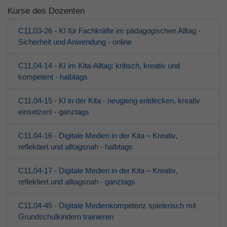
Kurse des Dozenten
Grundschulkinder
C11.03-26 - KI für Fachkräfte im pädagogischen Alltag -
Jugendliche
Sicherheit und Anwendung - online
C11.04-14 - KI im Kita-Alltag: kritisch, kreativ und
Erwachsene
kompetent - halbtags
Über den jfd
C11.04-15 - KI in der Kita - neugierig entdecken, kreativ
einsetzen! - ganztags
Kurssuche
C11.04-16 - Digitale Medien in der Kita – Kreativ,
reflektiert und alltagsnah - halbtags
C11.04-17 - Digitale Medien in der Kita – Kreativ,
reflektiert und alltagsnah - ganztags
C11.04-45 - Digitale Medienkompetenz spielerisch mit
Grundschulkindern trainieren