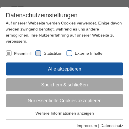
Datenschutzeinstellungen
Auf unserer Webseite werden Cookies verwendet. Einige davon
werden zwingend benötigt, während es uns andere
ermöglichen, Ihre Nutzererfahrung auf unserer Webseite zu
verbessern.
Kontakt
Ihre Meinung ist uns wichtig!
Kursprogramm
Statistiken
Externe Inhalte
Essentiell
Menü
Alle akzeptieren
Kinder (0-6)
Speichern & schließen
Grundschulkinder
Nur essentielle Cookies akzeptieren
Jugendliche
Weitere Informationen anzeigen
Essentiell
Essentielle Cookies werden für grundlegende Funktionen der
Impressum
|
Datenschutz
Erwachsene