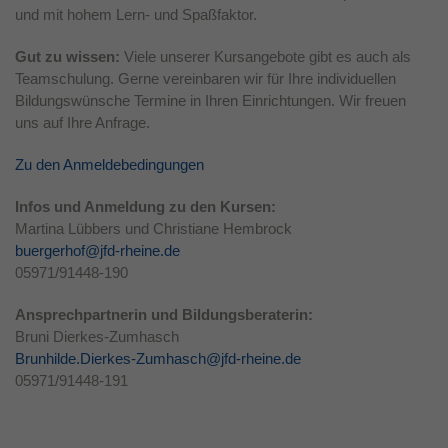
und mit hohem Lern- und Spaßfaktor.
Laufzeit
1 Jahr
Gut zu wissen:
Viele unserer Kursangebote gibt es auch als
Dieses Cookie wird verwendet, um Ihre
Teamschulung. Gerne vereinbaren wir für Ihre individuellen
Zweck
Cookie-Einstellungen für diese Website zu
Bildungswünsche Termine in Ihren Einrichtungen. Wir freuen
speichern.
uns auf Ihre Anfrage.
Zu den Anmeldebedingungen
Infos und Anmeldung zu den Kursen:
Martina Lübbers und Christiane Hembrock
buergerhof@jfd-rheine.de
05971/91448-190
Ansprechpartnerin und Bildungsberaterin:
Bruni Dierkes-Zumhasch
Brunhilde.Dierkes-Zumhasch@jfd-rheine.de
05971/91448-191