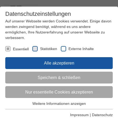
Datenschutzeinstellungen
Auf unserer Webseite werden Cookies verwendet. Einige davon
werden zwingend benötigt, während es uns andere
ermöglichen, Ihre Nutzererfahrung auf unserer Webseite zu
verbessern.
Kontakt
Ihre Meinung ist uns wichtig!
Kursprogramm
Statistiken
Externe Inhalte
Essentiell
Menü
Alle akzeptieren
Kinder (0-6)
Speichern & schließen
Grundschulkinder
Nur essentielle Cookies akzeptieren
Jugendliche
Weitere Informationen anzeigen
Essentiell
Essentielle Cookies werden für grundlegende Funktionen der
Impressum
|
Datenschutz
Erwachsene