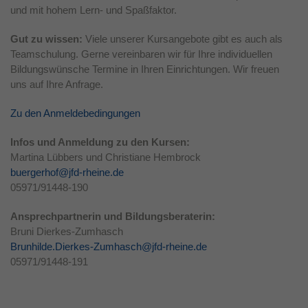
und mit hohem Lern- und Spaßfaktor.
Laufzeit
1 Jahr
Gut zu wissen:
Viele unserer Kursangebote gibt es auch als
Dieses Cookie wird verwendet, um Ihre
Teamschulung. Gerne vereinbaren wir für Ihre individuellen
Zweck
Cookie-Einstellungen für diese Website zu
Bildungswünsche Termine in Ihren Einrichtungen. Wir freuen
speichern.
uns auf Ihre Anfrage.
Zu den Anmeldebedingungen
Infos und Anmeldung zu den Kursen:
Martina Lübbers und Christiane Hembrock
buergerhof@jfd-rheine.de
05971/91448-190
Ansprechpartnerin und Bildungsberaterin:
Bruni Dierkes-Zumhasch
Brunhilde.Dierkes-Zumhasch@jfd-rheine.de
05971/91448-191