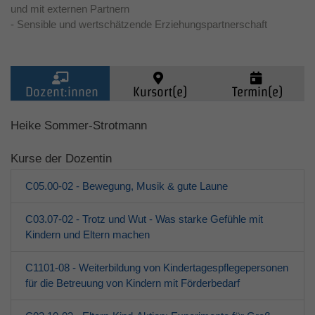
und mit externen Partnern
- Sensible und wertschätzende Erziehungspartnerschaft
Dozent:innen
Kursort(e)
Termin(e)
Kinder (0-6)
Heike Sommer-Strotmann
Kurse der Dozentin
Grundschulkinder
C05.00-02 - Bewegung, Musik & gute Laune
Jugendliche
C03.07-02 - Trotz und Wut - Was starke Gefühle mit
Kindern und Eltern machen
Erwachsene
C1101-08 - Weiterbildung von Kindertagespflegepersonen
Über den jfd
für die Betreuung von Kindern mit Förderbedarf
Kurssuche