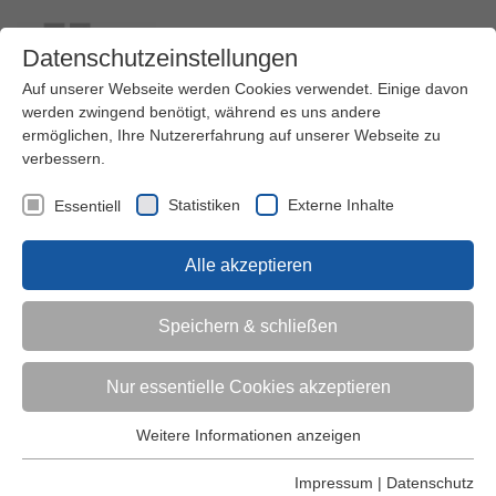
Datenschutzeinstellungen
Auf unserer Webseite werden Cookies verwendet. Einige davon
werden zwingend benötigt, während es uns andere
ermöglichen, Ihre Nutzererfahrung auf unserer Webseite zu
verbessern.
Kontakt
Ihre Meinung ist uns wichtig!
Kursprogramm
Statistiken
Externe Inhalte
Essentiell
Menü
Alle akzeptieren
Kinder (0-6)
Speichern & schließen
Grundschulkinder
Nur essentielle Cookies akzeptieren
Jugendliche
Weitere Informationen anzeigen
Essentiell
Essentielle Cookies werden für grundlegende Funktionen der
Impressum
|
Datenschutz
Erwachsene