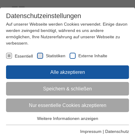
Datenschutzeinstellungen
Auf unserer Webseite werden Cookies verwendet. Einige davon
werden zwingend benötigt, während es uns andere
ermöglichen, Ihre Nutzererfahrung auf unserer Webseite zu
verbessern.
Kontakt
Ihre Meinung ist uns wichtig!
Kursprogramm
Statistiken
Externe Inhalte
Essentiell
Menü
Alle akzeptieren
Kinder (0-6)
Speichern & schließen
Grundschulkinder
Nur essentielle Cookies akzeptieren
Jugendliche
Weitere Informationen anzeigen
Essentiell
Essentielle Cookies werden für grundlegende Funktionen der
Impressum
|
Datenschutz
Erwachsene