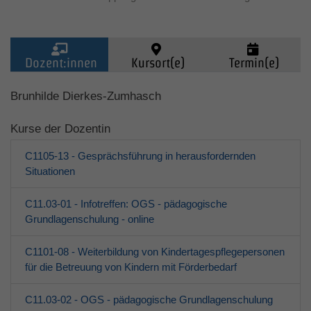
Dozent:innen
Kursort(e)
Termin(e)
Kinder (0-6)
Brunhilde Dierkes-Zumhasch
Kurse der Dozentin
Grundschulkinder
C1105-13 - Gesprächsführung in herausfordernden
Jugendliche
Situationen
C11.03-01 - Infotreffen: OGS - pädagogische
Erwachsene
Grundlagenschulung - online
Über den jfd
C1101-08 - Weiterbildung von Kindertagespflegepersonen
für die Betreuung von Kindern mit Förderbedarf
Kurssuche
C11.03-02 - OGS - pädagogische Grundlagenschulung