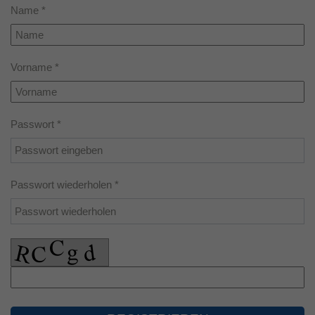
Über den jfd
Name *
Laufzeit
1 Jahr
Kurssuche
Dieses Cookie wird verwendet, um Ihre
Zweck
Cookie-Einstellungen für diese Website zu
Vorname *
speichern.
Passwort *
Passwort wiederholen *