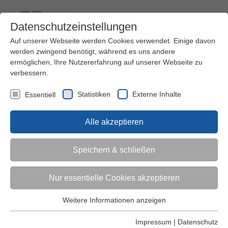
Datenschutzeinstellungen
Auf unserer Webseite werden Cookies verwendet. Einige davon
werden zwingend benötigt, während es uns andere
ermöglichen, Ihre Nutzererfahrung auf unserer Webseite zu
verbessern.
Kontakt
Ihre Meinung ist uns wichtig!
Kursprogramm
Statistiken
Externe Inhalte
Essentiell
Menü
Alle akzeptieren
Kinder (0-6)
Speichern & schließen
Grundschulkinder
Nur essentielle Cookies akzeptieren
Jugendliche
Weitere Informationen anzeigen
Essentiell
Essentielle Cookies werden für grundlegende Funktionen der
Impressum
|
Datenschutz
Erwachsene