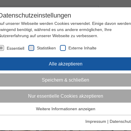
Kontakt
I
Datenschutzeinstellungen
Auf unserer Webseite werden Cookies verwendet. Einige davon werden
zwingend benötigt, während es uns andere ermöglichen, Ihre
Nutzererfahrung auf unserer Webseite zu verbessern.
nder
Jugendliche
Erwachsene
Über den 
Statistiken
Externe Inhalte
Essentiell
Alle akzeptieren
Speichern & schließen
Nur essentielle Cookies akzeptieren
Weitere Informationen anzeigen
Essentiell
Essentielle Cookies werden für grundlegende Funktionen der
Impressum
|
Datenschut
Webseite benötigt. Dadurch ist gewährleistet, dass die Webseite