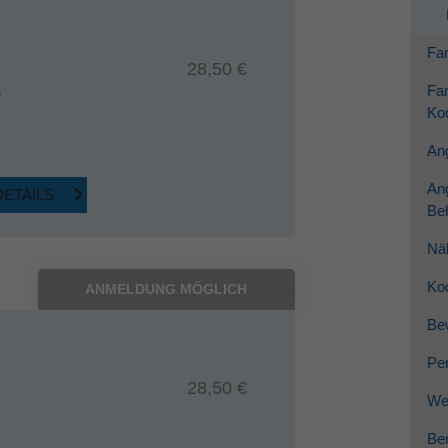
Dieses Cookie wird verwendet, um Ihre Cookie-
Zweck
Einstellungen für diese Website zu speichern.
Fam
28,50 €
Fam
6
Koo
Ang
An
DETAILS
Be
Nä
Ko
ANMELDUNG MÖGLICH
Be
Per
28,50 €
Wei
Ber