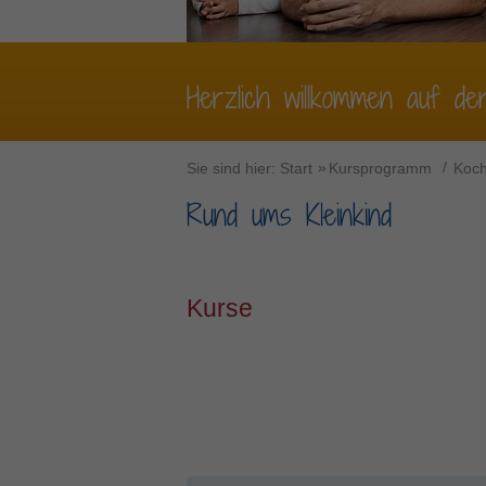
Herzlich willkommen auf de
Sie sind hier:
Start
Kursprogramm
Koc
Rund ums Kleinkind
Kurse