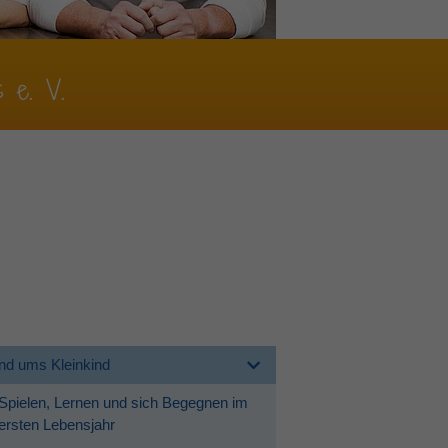
s e. V.
nd ums Kleinkind
Spielen, Lernen und sich Begegnen im
ersten Lebensjahr