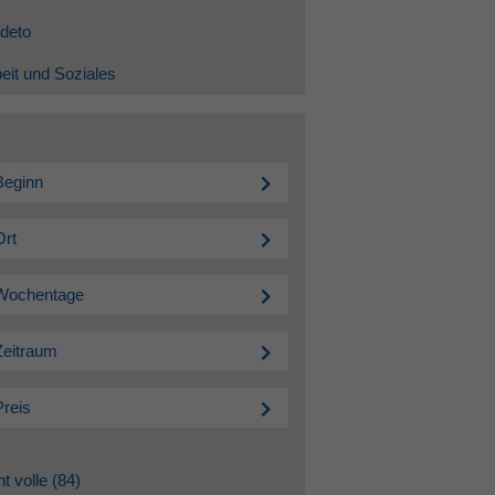
deto
eit und Soziales
Beginn
Ort
Wochentage
Zeitraum
Preis
ht volle
(84)