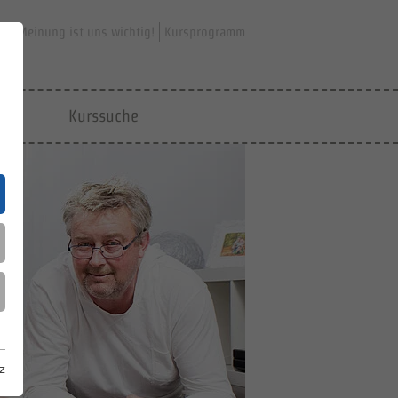
hre Meinung ist uns wichtig!
Kursprogramm
jfd
Kurssuche
z