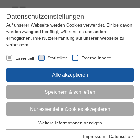
Datenschutzeinstellungen
Auf unserer Webseite werden Cookies verwendet. Einige davon
werden zwingend benötigt, während es uns andere
ermöglichen, Ihre Nutzererfahrung auf unserer Webseite zu
verbessern.
Kontakt
Ihre Meinung ist uns wichtig!
Kursprogramm
Statistiken
Externe Inhalte
Essentiell
Menü
Alle akzeptieren
Kinder (0-6)
Speichern & schließen
Grundschulkinder
Nur essentielle Cookies akzeptieren
Jugendliche
Weitere Informationen anzeigen
Essentiell
Essentielle Cookies werden für grundlegende Funktionen der
Impressum
|
Datenschutz
Erwachsene