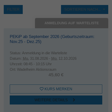
Laufzeit
1 Jahr
FILTER
SORTIEREN NACH...
Dieses Cookie wird verwendet, um Ihre
ANMELDUNG AUF WARTELISTE
Zweck
Cookie-Einstellungen für diese Website zu
speichern.
PEKiP ab September 2026 (Geburtszeitraum:
Nov.25 - Dez.25)
Status:
Anmeldung in die Warteliste
Datum:
Mo.
31.08.2026 -
Mo.
12.10.2026
Uhrzeit:
08:45 - 10:15 Uhr
Ort:
Wadelheim Aktionsraum
45,60 €
KURS MERKEN
WEITERE DETAILS