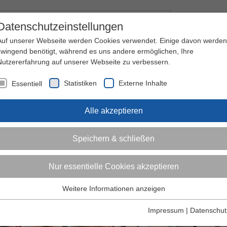
Kontakt
I
Datenschutzeinstellungen
Auf unserer Webseite werden Cookies verwendet. Einige davon werden
zwingend benötigt, während es uns andere ermöglichen, Ihre
Nutzererfahrung auf unserer Webseite zu verbessern.
nder
Jugendliche
Erwachsene
Über den 
Statistiken
Externe Inhalte
Essentiell
Alle akzeptieren
Speichern & schließen
Nur essentielle Cookies akzeptieren
Weitere Informationen anzeigen
Essentiell
Essentielle Cookies werden für grundlegende Funktionen der
Impressum
|
Datenschut
Webseite benötigt. Dadurch ist gewährleistet, dass die Webseite