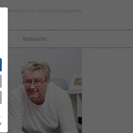
hre Meinung ist uns wichtig!
Kursprogramm
jfd
Kurssuche
z