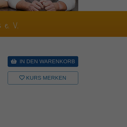
s e. V.
IN DEN WARENKORB
KURS MERKEN