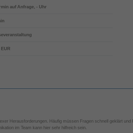
ermin auf Anfrage, - Uhr
Dieses Cookie wird verwendet, um Ihre Cookie-
Zweck
Einstellungen für diese Website zu speichern.
in
severanstaltung
0 EUR
plexer Herausforderungen. Häufig müssen Fragen schnell geklärt und 
ation im Team kann hier sehr hilfreich sein.