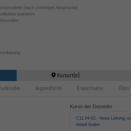
ionsmodelle (nach vorheriger Absprache)
ikation trainieren
lnehmenden
reinbarung
Kursort(e)
hulkinder
Jugendliche
Erwachsene
Über 
Kurse der Dozentin
C11.04-02 - Neue Leitung, wa
Arbeit finden