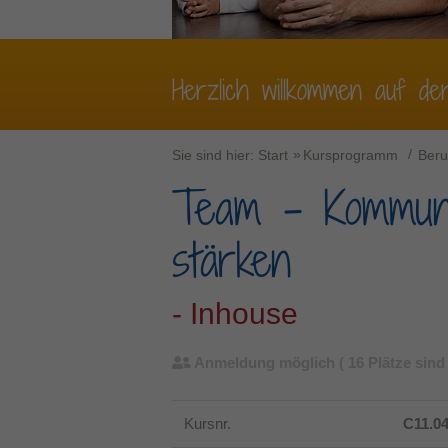
Herzlich willkommen auf de
Sie sind hier:
Start
Kursprogramm
Beru
Team - Kommuni
stärken
- Inhouse
Anmeldung möglich
( 16 Plätze sind 
Kursnr.
C11.04