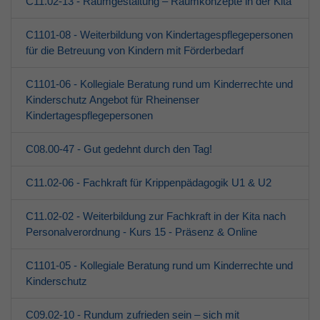
C11.02-13 - Raumgestaltung – Raumkonzepte in der Kita
Erwachsene
C1101-08 - Weiterbildung von Kindertagespflegepersonen
Über den jfd
für die Betreuung von Kindern mit Förderbedarf
Kurssuche
C1101-06 - Kollegiale Beratung rund um Kinderrechte und
Kinderschutz Angebot für Rheinenser
Kindertagespflegepersonen
C08.00-47 - Gut gedehnt durch den Tag!
C11.02-06 - Fachkraft für Krippenpädagogik U1 & U2
C11.02-02 - Weiterbildung zur Fachkraft in der Kita nach
Personalverordnung - Kurs 15 - Präsenz & Online
C1101-05 - Kollegiale Beratung rund um Kinderrechte und
Kinderschutz
C09.02-10 - Rundum zufrieden sein – sich mit