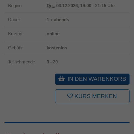
Beginn
Do.
, 03.12.2026, 19:00 - 21:15 Uhr
Laufzeit
1 Jahr
Dauer
1 x abends
Dieses Cookie wird verwendet, um Ihre
Zweck
Cookie-Einstellungen für diese Website zu
Kursort
online
speichern.
Gebühr
kostenlos
Teilnehmende
3 - 20
IN DEN WARENKORB
KURS MERKEN