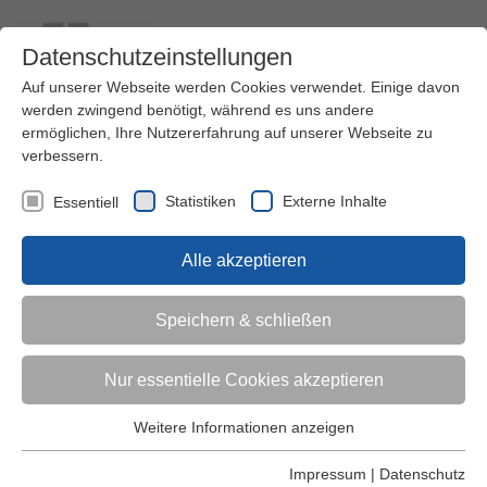
Datenschutzeinstellungen
Auf unserer Webseite werden Cookies verwendet. Einige davon
werden zwingend benötigt, während es uns andere
ermöglichen, Ihre Nutzererfahrung auf unserer Webseite zu
verbessern.
Kontakt
Ihre Meinung ist uns wichtig!
Kursprogramm
Statistiken
Externe Inhalte
Essentiell
Menü
Alle akzeptieren
Kinder (0-6)
Speichern & schließen
Grundschulkinder
Nur essentielle Cookies akzeptieren
Jugendliche
Weitere Informationen anzeigen
Essentiell
Essentielle Cookies werden für grundlegende Funktionen der
Impressum
|
Datenschutz
Erwachsene