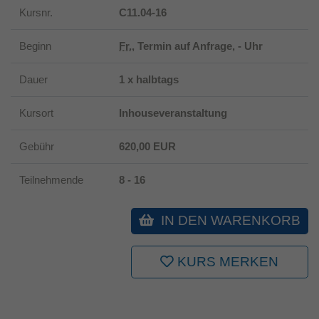
Kursnr.
C11.04-16
Laufzeit
1 Jahr
Beginn
Fr.
, Termin auf Anfrage, - Uhr
Dieses Cookie wird verwendet, um Ihre
Zweck
Cookie-Einstellungen für diese Website zu
Dauer
1 x halbtags
speichern.
Kursort
Inhouseveranstaltung
Gebühr
620,00 EUR
Teilnehmende
8 - 16
IN DEN WARENKORB
KURS MERKEN