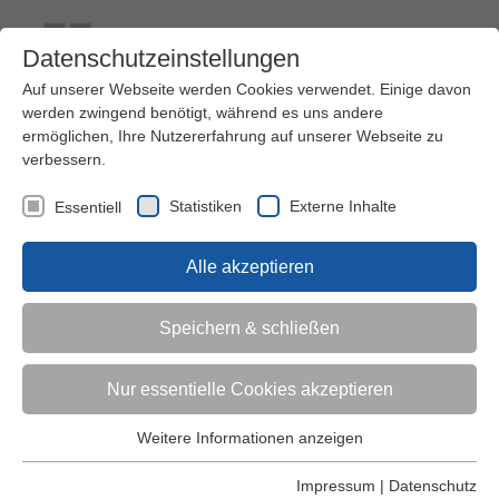
Datenschutzeinstellungen
Auf unserer Webseite werden Cookies verwendet. Einige davon
werden zwingend benötigt, während es uns andere
ermöglichen, Ihre Nutzererfahrung auf unserer Webseite zu
verbessern.
Kontakt
Ihre Meinung ist uns wichtig!
Kursprogramm
Statistiken
Externe Inhalte
Essentiell
Menü
Alle akzeptieren
Kinder (0-6)
Speichern & schließen
Grundschulkinder
Nur essentielle Cookies akzeptieren
Jugendliche
Weitere Informationen anzeigen
Essentiell
Essentielle Cookies werden für grundlegende Funktionen der
Impressum
|
Datenschutz
Erwachsene