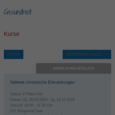
Laufzeit
1 Jahr
Gesundheit
Dieses Cookie wird verwendet, um Ihre
Zweck
Cookie-Einstellungen für diese Website zu
speichern.
Kurse
FILTER
SORTIEREN NACH...
ANMELDUNG MÖGLICH
Seltene chronische Erkrankungen
Status:
6 Plätze frei
Datum:
Di.
08.09.2026 -
Di.
15.12.2026
Uhrzeit:
10:00 - 11:30 Uhr
Ort:
Bürgerhof Saal