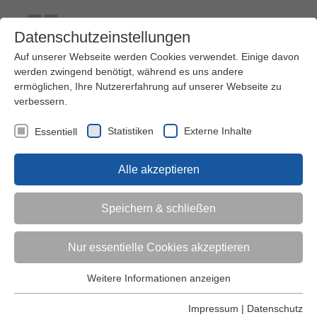
Datenschutzeinstellungen
Auf unserer Webseite werden Cookies verwendet. Einige davon
werden zwingend benötigt, während es uns andere
ermöglichen, Ihre Nutzererfahrung auf unserer Webseite zu
verbessern.
Kontakt
Ihre Meinung ist uns wichtig!
Kursprogramm
Statistiken
Externe Inhalte
Essentiell
Menü
Alle akzeptieren
Kinder (0-6)
Speichern & schließen
Grundschulkinder
Nur essentielle Cookies akzeptieren
Jugendliche
Weitere Informationen anzeigen
Essentiell
Essentielle Cookies werden für grundlegende Funktionen der
Impressum
|
Datenschutz
Erwachsene