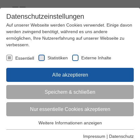
Datenschutzeinstellungen
Auf unserer Webseite werden Cookies verwendet. Einige davon
werden zwingend benötigt, während es uns andere
ermöglichen, Ihre Nutzererfahrung auf unserer Webseite zu
verbessern.
Kontakt
Ihre Meinung ist uns wichtig!
Kursprogramm
Statistiken
Externe Inhalte
Essentiell
Menü
Alle akzeptieren
Kinder (0-6)
Speichern & schließen
Grundschulkinder
Nur essentielle Cookies akzeptieren
Jugendliche
Weitere Informationen anzeigen
Essentiell
Essentielle Cookies werden für grundlegende Funktionen der
Impressum
|
Datenschutz
Erwachsene