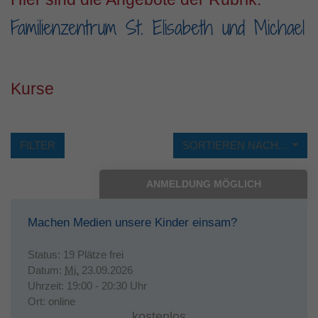
Familienzentrum St. Elisabeth und Michael
Laufzeit
1 Jahr
Dieses Cookie wird verwendet, um Ihre
Zweck
Cookie-Einstellungen für diese Website zu
speichern.
Kurse
FILTER
SORTIEREN NACH...
ANMELDUNG MÖGLICH
Machen Medien unsere Kinder einsam?
Status:
19 Plätze frei
Datum:
Mi.
23.09.2026
Uhrzeit:
19:00 - 20:30 Uhr
Ort:
online
kostenlos