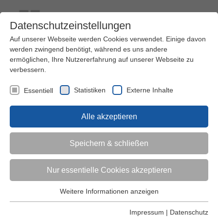
Datenschutzeinstellungen
Auf unserer Webseite werden Cookies verwendet. Einige davon
werden zwingend benötigt, während es uns andere
ermöglichen, Ihre Nutzererfahrung auf unserer Webseite zu
verbessern.
Kontakt
Ihre Meinung ist uns wichtig!
Kursprogramm
Statistiken
Externe Inhalte
Essentiell
Menü
Alle akzeptieren
Kinder (0-6)
Speichern & schließen
Grundschulkinder
Nur essentielle Cookies akzeptieren
Jugendliche
Weitere Informationen anzeigen
Essentiell
Essentielle Cookies werden für grundlegende Funktionen der
Impressum
|
Datenschutz
Erwachsene