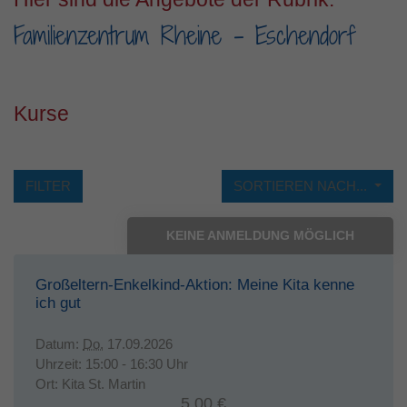
Familienzentrum Rheine - Eschendorf
Laufzeit
1 Jahr
Dieses Cookie wird verwendet, um Ihre
Zweck
Cookie-Einstellungen für diese Website zu
speichern.
Kurse
FILTER
SORTIEREN NACH...
KEINE ANMELDUNG MÖGLICH
Großeltern-Enkelkind-Aktion: Meine Kita kenne
ich gut
Datum:
Do.
17.09.2026
Uhrzeit:
15:00 - 16:30 Uhr
Ort:
Kita St. Martin
5,00 €