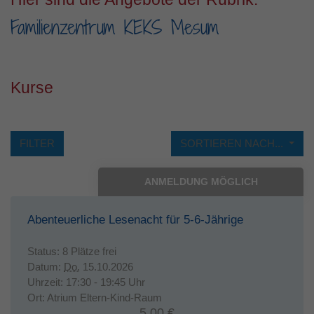
Familienzentrum KEKS Mesum
Laufzeit
1 Jahr
Dieses Cookie wird verwendet, um Ihre
Zweck
Cookie-Einstellungen für diese Website zu
speichern.
Kurse
FILTER
SORTIEREN NACH...
ANMELDUNG MÖGLICH
Abenteuerliche Lesenacht für 5-6-Jährige
Status:
8 Plätze frei
Datum:
Do.
15.10.2026
Uhrzeit:
17:30 - 19:45 Uhr
Ort:
Atrium Eltern-Kind-Raum
5,00 €