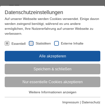
Datenschutzeinstellungen
Auf unserer Webseite werden Cookies verwendet. Einige davon
werden zwingend benötigt, während es uns andere
ermöglichen, Ihre Nutzererfahrung auf unserer Webseite zu
verbessern.
Kontakt
Ihre Meinung ist uns wichtig!
Kursprogramm
Statistiken
Externe Inhalte
Essentiell
Menü
Alle akzeptieren
Kinder (0-6)
Speichern & schließen
Grundschulkinder
Nur essentielle Cookies akzeptieren
Jugendliche
Weitere Informationen anzeigen
Essentiell
Essentielle Cookies werden für grundlegende Funktionen der
Impressum
|
Datenschutz
Erwachsene