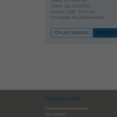
Status:
10 Plätze frei
Datum:
Do.
25.02.2027
Uhrzeit:
17:00 - 19:15 Uhr
Ort:
Caritas Kita Abenteuerland
KURS MERKEN
WEITERE 
FUßNAVIGATION:
Kooperationspartnerinnen
und -partner