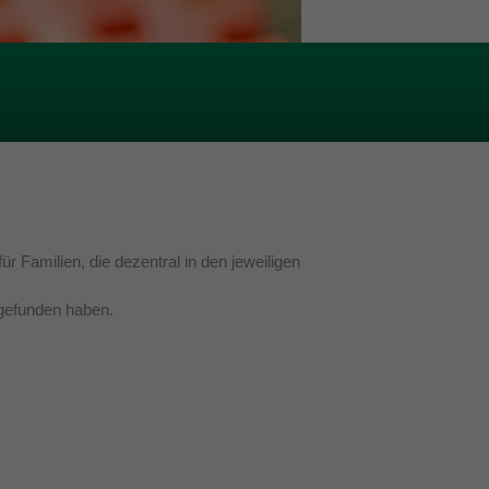
 Familien, die dezentral in den jeweiligen
 gefunden haben.