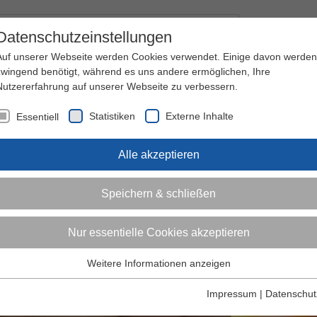
Kontakt
I
Datenschutzeinstellungen
Auf unserer Webseite werden Cookies verwendet. Einige davon werden
zwingend benötigt, während es uns andere ermöglichen, Ihre
Nutzererfahrung auf unserer Webseite zu verbessern.
nder
Jugendliche
Erwachsene
Über den 
Statistiken
Externe Inhalte
Essentiell
Alle akzeptieren
Speichern & schließen
Nur essentielle Cookies akzeptieren
Weitere Informationen anzeigen
Essentiell
Essentielle Cookies werden für grundlegende Funktionen der
Impressum
|
Datenschut
Webseite benötigt. Dadurch ist gewährleistet, dass die Webseite