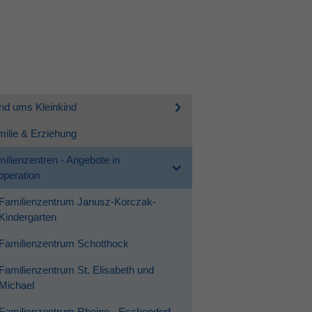
nd ums Kleinkind
ilie & Erziehung
ilienzentren - Angebote in
peration
Familienzentrum Janusz-Korczak-
Kindergarten
Familienzentrum Schotthock
Familienzentrum St. Elisabeth und
Michael
Familienzentrum Rheine - Eschendorf