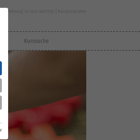
hre Meinung ist uns wichtig!
Kursprogramm
jfd
Kurssuche
z