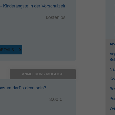
- Kinderängste in der Vorschulzeit
kostenlos
Ang
DETAILS
An
Be
Nä
ANMELDUNG MÖGLICH
Ko
onsum darf´s denn sein?
Be
Per
3,00 €
Wei