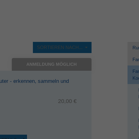
Dieses Cookie wird verwendet, um Ihre Cookie-
Zweck
Einstellungen für diese Website zu speichern.
SORTIEREN NACH...
Ru
Fam
ANMELDUNG MÖGLICH
Fam
Koo
äuter - erkennen, sammeln und
20,00 €