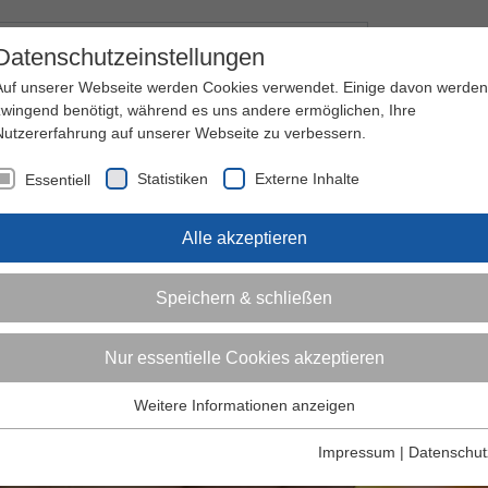
Kontakt
I
Datenschutzeinstellungen
Auf unserer Webseite werden Cookies verwendet. Einige davon werden
zwingend benötigt, während es uns andere ermöglichen, Ihre
Nutzererfahrung auf unserer Webseite zu verbessern.
nder
Jugendliche
Erwachsene
Über den 
Statistiken
Externe Inhalte
Essentiell
Alle akzeptieren
Speichern & schließen
Nur essentielle Cookies akzeptieren
Weitere Informationen anzeigen
Essentiell
Essentielle Cookies werden für grundlegende Funktionen der
Impressum
|
Datenschut
Webseite benötigt. Dadurch ist gewährleistet, dass die Webseite