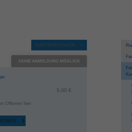
Dieses Cookie wird verwendet, um Ihre Cookie-
Zweck
Einstellungen für diese Website zu speichern.
SORTIEREN NACH...
Ru
Fam
KEINE ANMELDUNG MÖGLICH
Fam
Koo
ten
5,00 €
 am Offlumer See
DETAILS