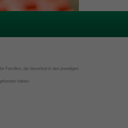
 Familien, die dezentral in den jeweiligen
 gefunden haben.