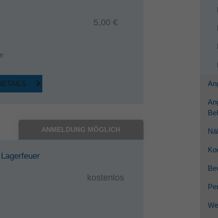
5,00 €
e
DETAILS
Ang
An
Be
ANMELDUNG MÖGLICH
Nä
Ko
 Lagerfeuer
Be
kostenlos
Per
Wei