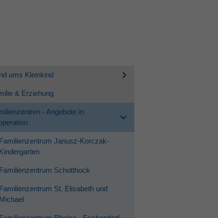
nd ums Kleinkind
ilie & Erziehung
ilienzentren - Angebote in
peration
Familienzentrum Janusz-Korczak-
Kindergarten
Familienzentrum Schotthock
Familienzentrum St. Elisabeth und
Michael
Familienzentrum Rheine - Eschendorf