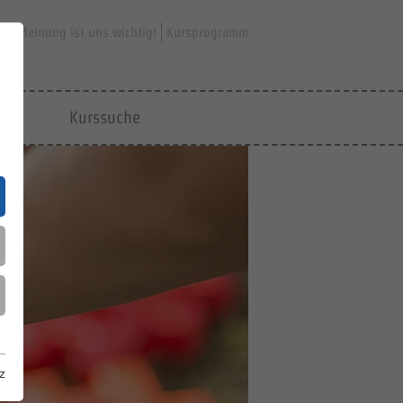
hre Meinung ist uns wichtig!
Kursprogramm
jfd
Kurssuche
z