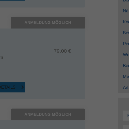
Nä
Ko
ANMELDUNG MÖGLICH
Be
Per
79,00 €
Wei
26
Ber
Me
DETAILS
Arb
ANMELDUNG MÖGLICH