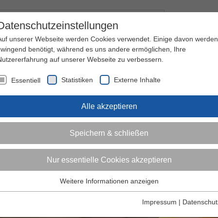
Kontakt
I
Datenschutzeinstellungen
Auf unserer Webseite werden Cookies verwendet. Einige davon werden
zwingend benötigt, während es uns andere ermöglichen, Ihre
Nutzererfahrung auf unserer Webseite zu verbessern.
nder
Jugendliche
Erwachsene
Über den 
Statistiken
Externe Inhalte
Essentiell
Alle akzeptieren
Speichern & schließen
Nur essentielle Cookies akzeptieren
Weitere Informationen anzeigen
Essentiell
Essentielle Cookies werden für grundlegende Funktionen der
Impressum
|
Datenschut
Webseite benötigt. Dadurch ist gewährleistet, dass die Webseite