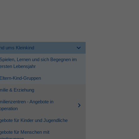
nd ums Kleinkind
Spielen, Lernen und sich Begegnen im
ersten Lebensjahr
Eltern-Kind-Gruppen
ilie & Erziehung
ilienzentren - Angebote in
peration
ebote für Kinder und Jugendliche
gebote für Menschen mit
hinderungen