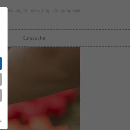
hre Meinung ist uns wichtig!
Kursprogramm
jfd
Kurssuche
z