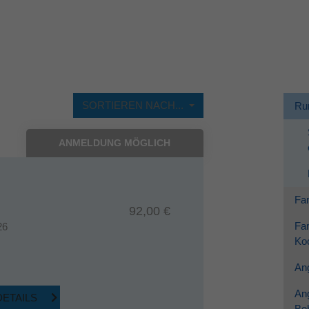
Dieses Cookie wird verwendet, um Ihre Cookie-
Zweck
Einstellungen für diese Website zu speichern.
SORTIEREN NACH...
Ru
ANMELDUNG MÖGLICH
Fam
92,00 €
Fam
26
Koo
Ang
An
DETAILS
Be