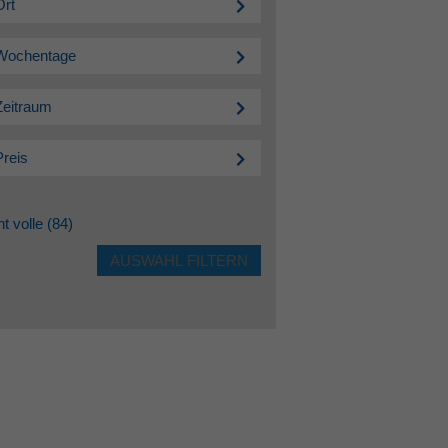
Ort
Wochentage
Zeitraum
Preis
ht volle
(84)